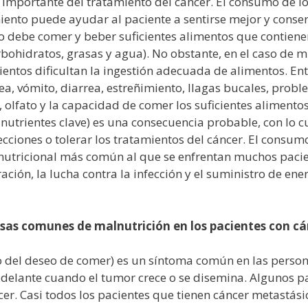
 importante del tratamiento del cáncer. El consumo de l
ento puede ayudar al paciente a sentirse mejor y conserv
uo debe comer y beber suficientes alimentos que contien
rbohidratos, grasas y agua). No obstante, en el caso de 
entos dificultan la ingestión adecuada de alimentos. Ent
a, vómito, diarrea, estreñimiento, llagas bucales, probl
o, olfato y la capacidad de comer los suficientes alimento
nutrientes clave) es una consecuencia probable, con lo cua
fecciones o tolerar los tratamientos del cáncer. El consum
 nutricional más común al que se enfrentan muchos pacien
ción, la lucha contra la infección y el suministro de ener
usas comunes de malnutrición en los pacientes con c
 o del deseo de comer) es un síntoma común en las person
elante cuando el tumor crece o se disemina. Algunos p
er. Casi todos los pacientes que tienen cáncer metastás