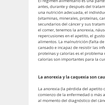
El régimen alimentario es una parte
antes, durante y después del tratami
una nutrición adecuada, el individ
(vitaminas, minerales, proteínas, ca
secundarios del cáncer y sus tratami
el comer, tenemos la anorexia, náuse
repercusiones en el apetito, el gust
alimentos. La malnutrición (falta de 
cansado e incapaz de resistir las in
proteínas y calorías es el problema
calorías son importantes para la cura
La anorexia y la caquexia son ca
La anorexia (la pérdida del apetito
comienzo de la enfermedad o más ad
al momento del diagnóstico del cánc