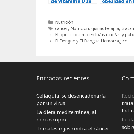
de vitamina D se
obesidad en 
asocian con un
adultos
menor riesgo de
mortalidad
Categorías
Nutrición
Etiquetas
cáncer
,
Nutrición
,
quimioterapia
,
trata
El oposicionismo en lo/as niño/as y púb
El Dengue y El Dengue Hemorrágico
Entradas recientes
Come
Celiaquía: se desencadenaría
Roci
por un virus
trata
Retin
La dieta mediterránea, al
microscopio
lucil
sobr
Tomates rojos contra el cáncer