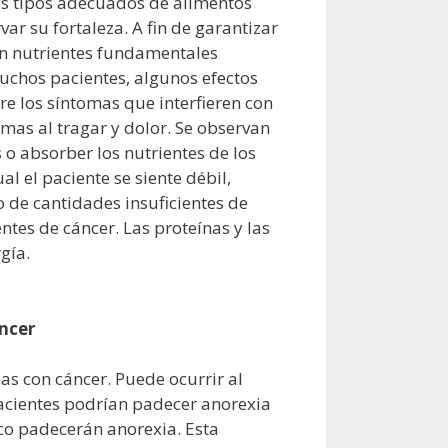
os tipos adecuados de alimentos
ar su fortaleza. A fin de garantizar
en nutrientes fundamentales
muchos pacientes, algunos efectos
re los síntomas que interfieren con
emas al tragar y dolor. Se observan
s o absorber los nutrientes de los
l el paciente se siente débil,
o de cantidades insuficientes de
tes de cáncer. Las proteínas y las
gía.
áncer
as con cáncer. Puede ocurrir al
acientes podrían padecer anorexia
ico padecerán anorexia. Esta