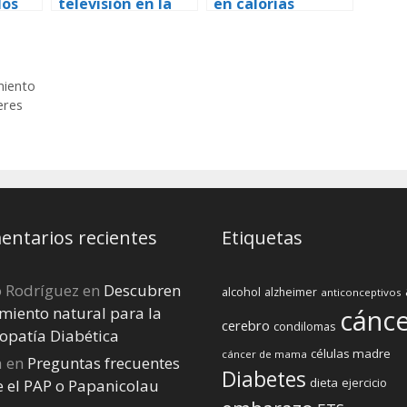
los
televisión en la
en calorías
adolescencia
aumentan la
influye en una
memoria en
mala
mayores de 60
alimentación en
años
miento
la vida adulta
eres
ntarios recientes
Etiquetas
o Rodríguez
en
Descubren
alcohol
alzheimer
anticonceptivos
miento natural para la
cánc
cerebro
condilomas
opatía Diabética
células madre
cáncer de mama
a
en
Preguntas frecuentes
Diabetes
dieta
ejercicio
e el PAP o Papanicolau