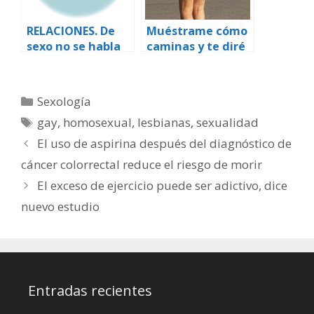
RELACIONES. De
Muéstrame cómo
sexo no se habla
caminas y te diré
cómo son tus
orgasmos
Categorías
Sexología
Etiquetas
gay
,
homosexual
,
lesbianas
,
sexualidad
El uso de aspirina después del diagnóstico de
cáncer colorrectal reduce el riesgo de morir
El exceso de ejercicio puede ser adictivo, dice
nuevo estudio
Entradas recientes