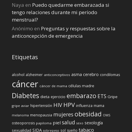
Naya
en
Puedo quedarme embarazada si
tengo relaciones durante mi perí­odo
menstrual?
Anónimo
en
Preguntas y respuestas sobre la
anticoncepción de emergencia
Etiquetas
cerebro
asma
alcohol
condilomas
alzheimer
anticonceptivos
cáncer
células madre
cáncer de mama
Diabetes
embarazo
ETS
dieta
ejercicio
Gripe
HPV
HIV
influenza
hipertensión
mama
gripe aviar
obesidad
mujeres
menopausia
melanoma
OMS
salud
piel
sexología
osteoporosis
papiloma
sexo
tabaco
SIDA
sexualidad
sol
sueño
sobrepeso