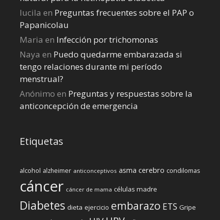
lucila
en
Preguntas frecuentes sobre el PAP o
Papanicolau
Maria
en
Infección por trichomonas
Naya
en
Puedo quedarme embarazada si
tengo relaciones durante mi perí­odo
menstrual?
Anónimo
en
Preguntas y respuestas sobre la
anticoncepción de emergencia
Etiquetas
cerebro
asma
alcohol
condilomas
alzheimer
anticonceptivos
cáncer
células madre
cáncer de mama
Diabetes
embarazo
ETS
dieta
ejercicio
Gripe