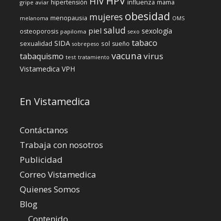
HPV
HIV
influenza
hipertensión
mama
gripe aviar
obesidad
mujeres
menopausia
melanoma
OMS
salud
piel
sexología
osteoporosis
papiloma
sexo
tabaco
SIDA
sexualidad
sol
sueño
sobrepeso
vacuna
virus
tabaquismo
test
tratamiento
Vistamedica
VPH
En Vistamedica
Contáctanos
Trabaja con nosotros
Publicidad
Correo Vistamedica
Quienes Somos
Blog
Contenido