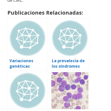
de CML.
Publicaciones Relacionadas:
Variaciones
La prevalecía de
genéticas
los síndromes
explican la
mielodisplásticos
diferente
se multiplica por
respuesta al
seis a partir de los
tratamiento en la
60 años
leucemia
linfoblástica