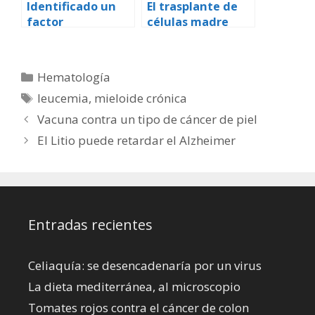
Identificado un
El trasplante de
factor
células madre
desencadenante
aumenta la
de leucemia
supervivencia en
pacientes con
Categorías
Hematología
leucemia
Etiquetas
leucemia
,
mieloide crónica
Vacuna contra un tipo de cáncer de piel
El Litio puede retardar el Alzheimer
Entradas recientes
Celiaquía: se desencadenaría por un virus
La dieta mediterránea, al microscopio
Tomates rojos contra el cáncer de colon