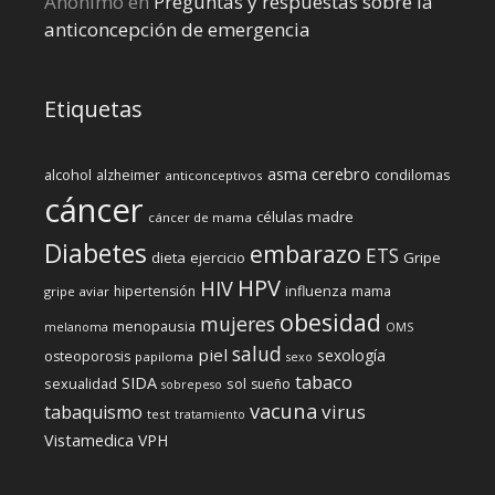
Anónimo
en
Preguntas y respuestas sobre la
anticoncepción de emergencia
Etiquetas
cerebro
asma
alcohol
condilomas
alzheimer
anticonceptivos
cáncer
células madre
cáncer de mama
Diabetes
embarazo
ETS
dieta
ejercicio
Gripe
HPV
HIV
influenza
hipertensión
mama
gripe aviar
obesidad
mujeres
menopausia
melanoma
OMS
salud
piel
sexología
osteoporosis
papiloma
sexo
tabaco
SIDA
sexualidad
sol
sueño
sobrepeso
vacuna
virus
tabaquismo
test
tratamiento
Vistamedica
VPH