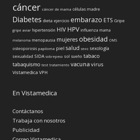
cáncer
células madre
cáncer de mama
Diabetes
embarazo
ETS
dieta
ejercicio
Gripe
HPV
HIV
influenza
hipertensión
mama
gripe aviar
obesidad
mujeres
menopausia
melanoma
OMS
salud
piel
sexología
osteoporosis
papiloma
sexo
tabaco
SIDA
sexualidad
sol
sueño
sobrepeso
vacuna
virus
tabaquismo
test
tratamiento
Vistamedica
VPH
En Vistamedica
Contáctanos
Trabaja con nosotros
Publicidad
Correo Vistamedica