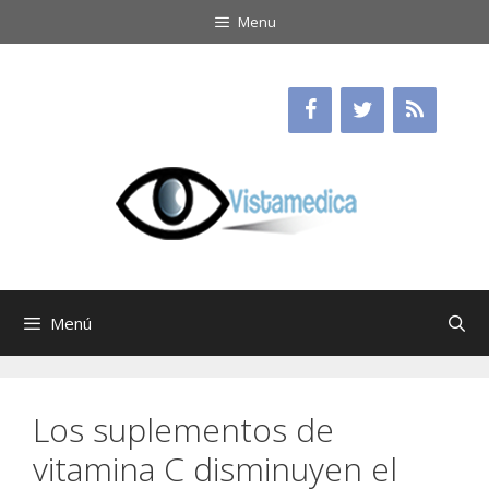
Saltar
Menu
al
contenido
Menú
Los suplementos de
vitamina C disminuyen el