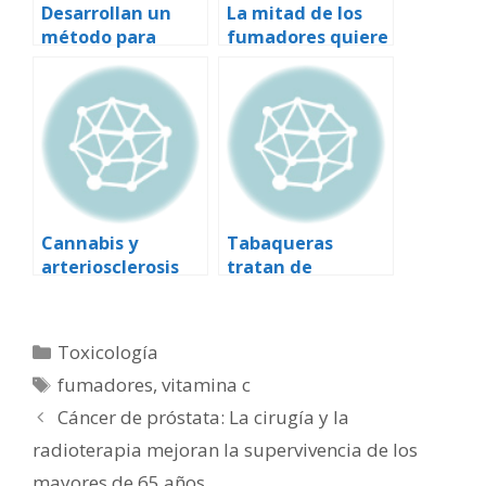
Desarrollan un
La mitad de los
método para
fumadores quiere
reducir la
dejar el tabaco
dependencia a la
nicotina en los
fumadores
Cannabis y
Tabaqueras
arteriosclerosis
tratan de
contrarrestar
investigaciones
sobre tabaco
Categorías
Toxicología
Etiquetas
fumadores
,
vitamina c
Cáncer de próstata: La cirugía y la
radioterapia mejoran la supervivencia de los
mayores de 65 años