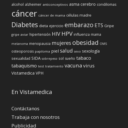
cerebro
asma
alcohol
condilomas
alzheimer
anticonceptivos
cáncer
células madre
cáncer de mama
Diabetes
embarazo
ETS
dieta
ejercicio
Gripe
HPV
HIV
influenza
hipertensión
mama
gripe aviar
obesidad
mujeres
menopausia
melanoma
OMS
salud
piel
sexología
osteoporosis
papiloma
sexo
tabaco
SIDA
sexualidad
sol
sueño
sobrepeso
vacuna
virus
tabaquismo
test
tratamiento
Vistamedica
VPH
En Vistamedica
Contáctanos
Trabaja con nosotros
Publicidad