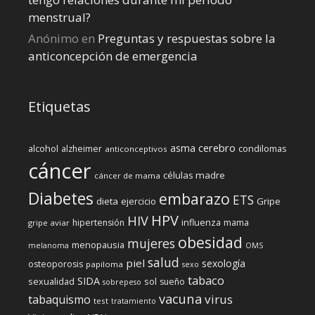
menstrual?
Anónimo
en
Preguntas y respuestas sobre la
anticoncepción de emergencia
Etiquetas
cerebro
asma
alcohol
condilomas
alzheimer
anticonceptivos
cáncer
células madre
cáncer de mama
Diabetes
embarazo
ETS
dieta
ejercicio
Gripe
HPV
HIV
influenza
hipertensión
mama
gripe aviar
obesidad
mujeres
menopausia
melanoma
OMS
salud
piel
sexología
osteoporosis
papiloma
sexo
tabaco
SIDA
sexualidad
sol
sueño
sobrepeso
vacuna
virus
tabaquismo
test
tratamiento