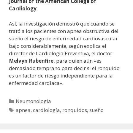
Journal of the American College of
Cardiology
.
Así, la investigación demostró que cuando se
trató a los pacientes con apnea obstructiva del
sueño el riesgo de enfermedad cardiovascular
bajo considerablemente, según explica el
director de Cardiología Preventiva, el doctor
Melvyn Rubenfire,
para quien aún «es
demasiado temprano para decir si el ronquido
es un factor de riesgo independiente para la
enfermedad cardiaca».
Categorías
Neumonología
Etiquetas
apnea
,
cardiología
,
ronquidos
,
sueño