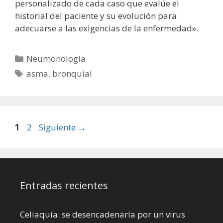
personalizado de cada caso que evalúe el
historial del paciente y su evolución para
adecuarse a las exigencias de la enfermedad».
Categorías
Neumonología
Etiquetas
asma
,
bronquial
Página
Página
1
2
Siguiente
→
Entradas recientes
Celiaquía: se desencadenaría por un virus