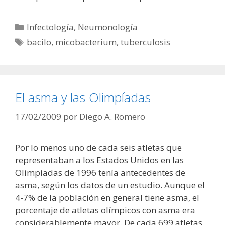
Categorías
Infectología
,
Neumonología
Etiquetas
bacilo
,
micobacterium
,
tuberculosis
El asma y las Olimpíadas
17/02/2009
por
Diego A. Romero
Por lo menos uno de cada seis atletas que
representaban a los Estados Unidos en las
Olimpíadas de 1996 tenía antecedentes de
asma, según los datos de un estudio. Aunque el
4-7% de la población en general tiene asma, el
porcentaje de atletas olímpicos con asma era
considerablemente mayor. De cada 699 atletas,