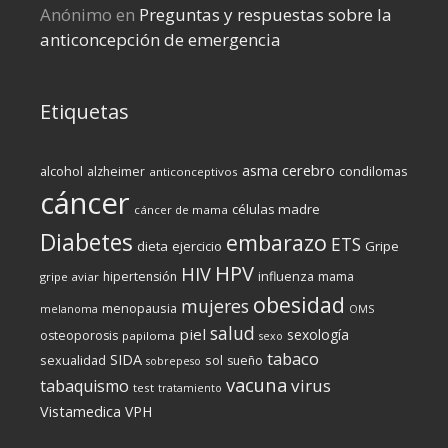
Anónimo
en
Preguntas y respuestas sobre la
anticoncepción de emergencia
Etiquetas
cerebro
asma
alcohol
condilomas
alzheimer
anticonceptivos
cáncer
células madre
cáncer de mama
Diabetes
embarazo
ETS
dieta
ejercicio
Gripe
HPV
HIV
influenza
hipertensión
mama
gripe aviar
obesidad
mujeres
menopausia
melanoma
OMS
salud
piel
sexología
osteoporosis
papiloma
sexo
tabaco
SIDA
sexualidad
sol
sueño
sobrepeso
vacuna
virus
tabaquismo
test
tratamiento
Vistamedica
VPH