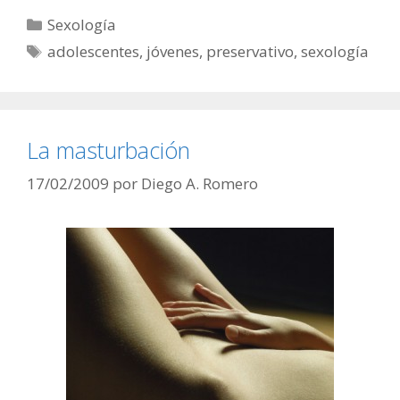
Categorías
Sexología
Etiquetas
adolescentes
,
jóvenes
,
preservativo
,
sexología
La masturbación
17/02/2009
por
Diego A. Romero