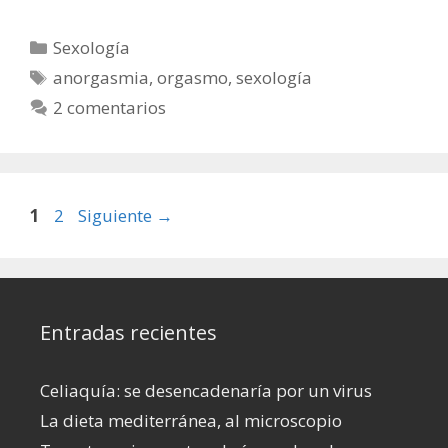
Categorías
Sexología
Etiquetas
anorgasmia
,
orgasmo
,
sexología
2 comentarios
Página
Página
1
2
Siguiente
→
Entradas recientes
Celiaquía: se desencadenaría por un virus
La dieta mediterránea, al microscopio