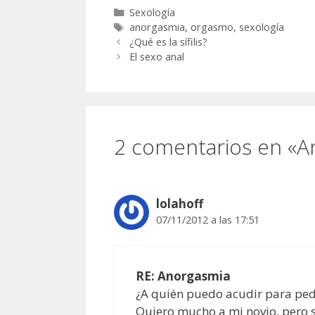
sexual feme
Categorías
Sexología
Etiquetas
anorgasmia
,
orgasmo
,
sexología
¿Qué es la sífilis?
El sexo anal
2 comentarios en «A
lolahoff
07/11/2012 a las 17:51
RE: Anorgasmia
¿A quién puedo acudir para ped
Quiero mucho a mi novio, pero 