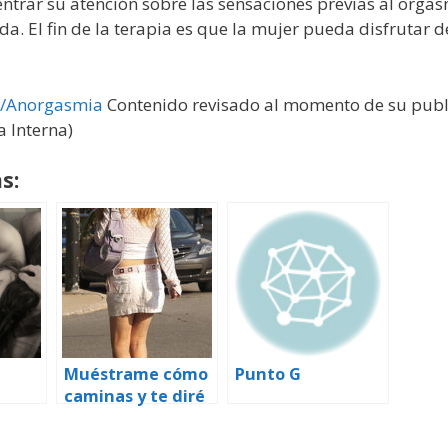
ntrar su atención sobre las sensaciones previas al orga
a. El fin de la terapia es que la mujer pueda disfrutar 
ki/Anorgasmia
Contenido revisado al momento de su publ
 Interna)
s:
Muéstrame cómo
Punto G
caminas y te diré
ament
cómo son tus
ción
orgasmos