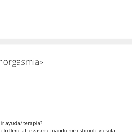
nina
norgasmia»
ir ayuda/ terapia?
sólo llego al orgasmo cuando me estimulo yo sola…