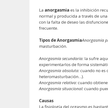
La
anorgasmia
es la inhibición rec
normal y producida a través de una
con la falta de deseo las disfunci
frecuente.
Tipos de Anorgasmia
Anorgasmia p
masturbación.
Anorgasmia secundaria:
la sufre aqu
experimentarlos de forma sistemáti
Anorgasmia absoluta:
cuando no es c
heteromasturbación…).
Anorgasmia relativa:
cuando obtiene 
Anorgasmia situacional:
cuando puede
Causas
La fisiología del orgasmo es bastant