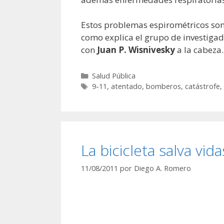
Estos problemas espirométricos son 
como explica el grupo de investigad
con
Juan P. Wisnivesky
a la cabeza.
Categorías
Salud Pública
Etiquetas
9-11
,
atentado
,
bomberos
,
catástrofe
,
La bicicleta salva vida
11/08/2011
por
Diego A. Romero