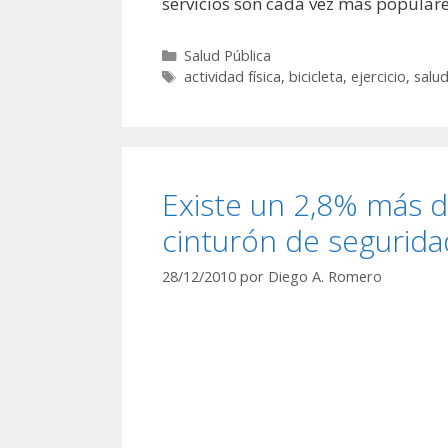
servicios son cada vez más populare
Categorías
Salud Pública
Etiquetas
actividad física
,
bicicleta
,
ejercicio
,
salu
Existe un 2,8% más de
cinturón de segurida
28/12/2010
por
Diego A. Romero