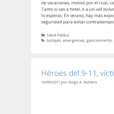
de vacaciones, motivo por el cual, c
Tanto si vas a hotel, o a un
«all inclu
lo esperas. En verano, hay más expo
seguridad para evitar contratiempo
Categorías
Salud Pública
Etiquetas
botiquín
,
emergencias
,
gastroenteritis
,
Héroes del 9-11, víc
10/09/2011
por
Diego A. Romero