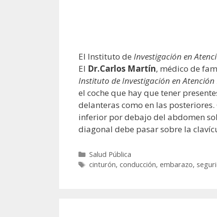
El Instituto de
Investigación en Atenc
El
Dr.Carlos Martín
, médico de fami
Instituto de Investigación en Atención
el coche que hay que tener presente
delanteras como en las posteriores.
inferior por debajo del abdomen sob
diagonal debe pasar sobre la clavíc
Categorías
Salud Pública
Etiquetas
cinturón
,
conducción
,
embarazo
,
segur