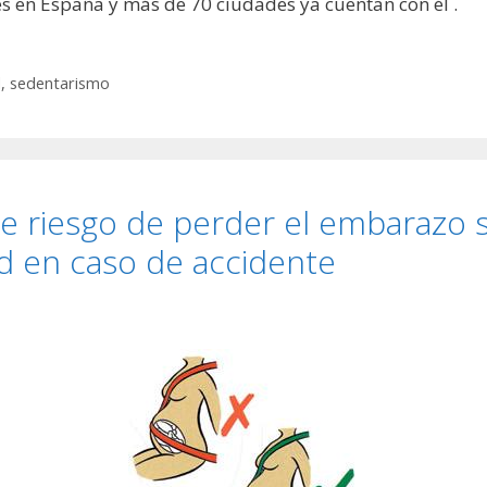
s en España y más de 70 ciudades ya cuentan con él .
d
,
sedentarismo
 riesgo de perder el embarazo si
d en caso de accidente