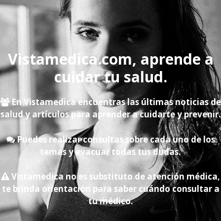
Vistamedica.com, aprende a
cuidar tu salud.
En Vistamedica encuentras las últimas noticias de
salud y artículos para aprender a cuidarte y prevenir.
Puedes realizar consultas sobre cada uno de los
temas y evacuar todas tus dudas.
Vistamedica no es substituto de atención médica,
te brinda orientación para saber cuándo consultar a
tu médico.