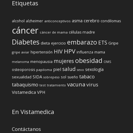
Etiquetas
cerebro
asma
alcohol
condilomas
alzheimer
anticonceptivos
cáncer
células madre
cáncer de mama
Diabetes
embarazo
ETS
dieta
ejercicio
Gripe
HPV
HIV
influenza
hipertensión
mama
gripe aviar
obesidad
mujeres
menopausia
melanoma
OMS
salud
piel
sexología
osteoporosis
papiloma
sexo
tabaco
SIDA
sexualidad
sol
sueño
sobrepeso
vacuna
virus
tabaquismo
test
tratamiento
Vistamedica
VPH
En Vistamedica
Contáctanos