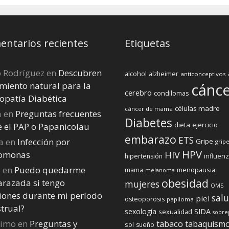
ntarios recientes
Etiquetas
o Rodríguez
en
Descubren
alcohol
alzheimer
anticonceptivos
miento natural para la
cánc
cerebro
condilomas
opatía Diabética
células madre
cáncer de mama
a
en
Preguntas frecuentes
Diabetes
dieta
ejercicio
e el PAP o Papanicolau
embarazo
ETS
a
en
Infección por
Gripe
gripe
HPV
homonas
HIV
influen
hipertensión
a
en
Puedo quedarme
menopausia
mama
melanoma
obesidad
razada si tengo
mujeres
OMS
iones durante mi perí­odo
sal
piel
osteoporosis
papiloma
trual?
sexología
SIDA
sexualidad
sobre
nimo
en
Preguntas y
tabaco
tabaquism
sol
sueño