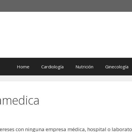
Home
Cardiología
Nutrición
Ginecología
tamedica
ntereses con ninguna empresa médica, hospital o laborato