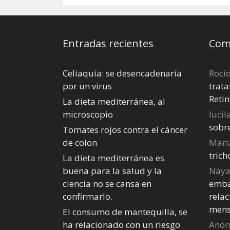
Entradas recientes
Come
Celiaquía: se desencadenaría
Roci
por un virus
trata
Retin
La dieta mediterránea, al
microscopio
lucil
sobr
Tomates rojos contra el cáncer
de colon
Mari
tric
La dieta mediterránea es
buena para la salud y la
Nay
ciencia no se cansa en
emba
confirmarlo.
relac
mens
El consumo de mantequilla, se
ha relacionado con un riesgo
Anó