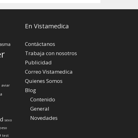
En Vistamedica
Contáctanos
asma
er
Trabaja con nosotros
Publicidad
Correo Vistamedica
Quienes Somos
 aviar
Blog
za
Contenido
General
Novedades
ud
sexo
peso
o
test