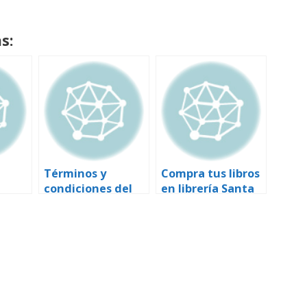
s:
Términos y
Compra tus libros
condiciones del
en librería Santa
uso de los
Fe
Comentarios en
los artículos
publicados en
Vistamedica.com