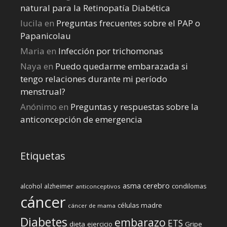
natural para la Retinopatía Diabética
lucila
en
Preguntas frecuentes sobre el PAP o
Papanicolau
Maria
en
Infección por trichomonas
Naya
en
Puedo quedarme embarazada si
tengo relaciones durante mi perí­odo
menstrual?
Anónimo
en
Preguntas y respuestas sobre la
anticoncepción de emergencia
Etiquetas
cerebro
asma
alcohol
condilomas
alzheimer
anticonceptivos
cáncer
células madre
cáncer de mama
Diabetes
embarazo
ETS
dieta
ejercicio
Gripe