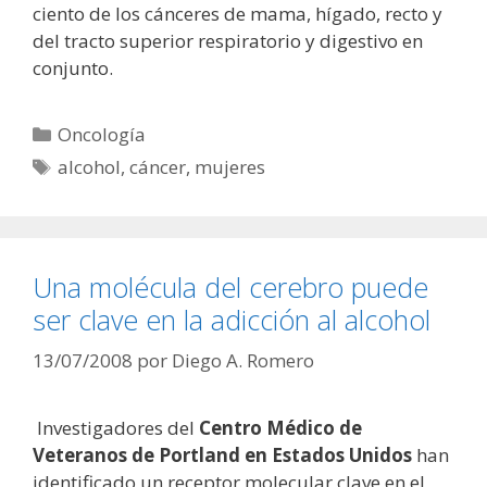
ciento de los cánceres de mama, hígado, recto y
del tracto superior respiratorio y digestivo en
conjunto.
Categorías
Oncología
Etiquetas
alcohol
,
cáncer
,
mujeres
Una molécula del cerebro puede
ser clave en la adicción al alcohol
13/07/2008
por
Diego A. Romero
Investigadores del
Centro Médico de
Veteranos de Portland en Estados Unidos
han
identificado un receptor molecular clave en el