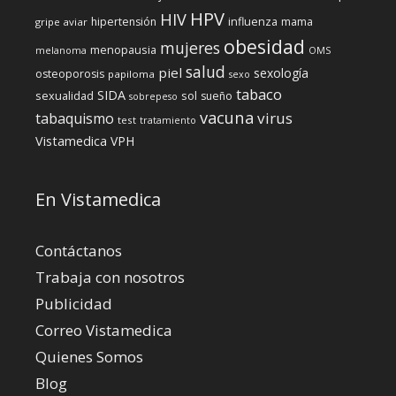
HPV
HIV
influenza
hipertensión
mama
gripe aviar
obesidad
mujeres
menopausia
melanoma
OMS
salud
piel
sexología
osteoporosis
papiloma
sexo
tabaco
SIDA
sexualidad
sol
sueño
sobrepeso
vacuna
virus
tabaquismo
test
tratamiento
Vistamedica
VPH
En Vistamedica
Contáctanos
Trabaja con nosotros
Publicidad
Correo Vistamedica
Quienes Somos
Blog