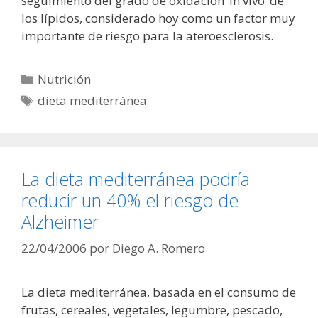
seguimiento del grado de oxidación ‘in vivo’ de
los lípidos, considerado hoy como un factor muy
importante de riesgo para la ateroesclerosis.
Categorías
Nutrición
Etiquetas
dieta mediterránea
La dieta mediterránea podría
reducir un 40% el riesgo de
Alzheimer
22/04/2006
por
Diego A. Romero
La dieta mediterránea, basada en el consumo de
frutas, cereales, vegetales, legumbre, pescado,