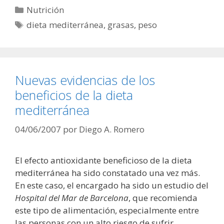
Categorías
Nutrición
Etiquetas
dieta mediterránea
,
grasas
,
peso
Nuevas evidencias de los
beneficios de la dieta
mediterránea
04/06/2007
por
Diego A. Romero
El efecto antioxidante beneficioso de la dieta
mediterránea ha sido constatado una vez más.
En este caso, el encargado ha sido un estudio del
Hospital del Mar de Barcelona
, que recomienda
este tipo de alimentación, especialmente entre
las personas con un alto riesgo de sufrir