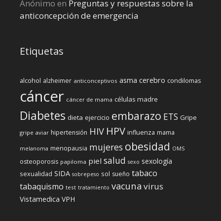
Anónimo
en
Preguntas y respuestas sobre la
anticoncepción de emergencia
Etiquetas
cerebro
asma
alcohol
condilomas
alzheimer
anticonceptivos
cáncer
células madre
cáncer de mama
Diabetes
embarazo
ETS
dieta
ejercicio
Gripe
HPV
HIV
influenza
hipertensión
mama
gripe aviar
obesidad
mujeres
menopausia
melanoma
OMS
salud
piel
sexología
osteoporosis
papiloma
sexo
tabaco
SIDA
sexualidad
sol
sueño
sobrepeso
vacuna
virus
tabaquismo
test
tratamiento
Vistamedica
VPH