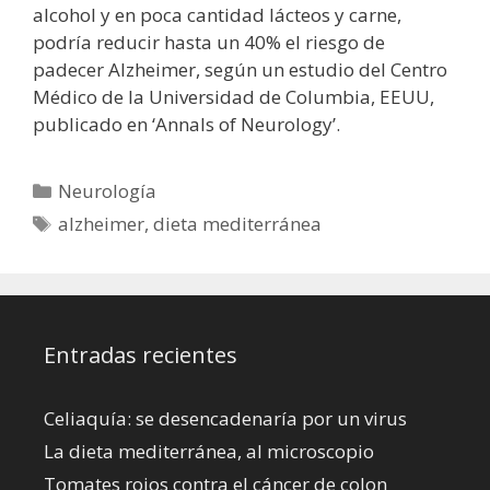
alcohol y en poca cantidad lácteos y carne,
podría reducir hasta un 40% el riesgo de
padecer Alzheimer, según un estudio del Centro
Médico de la Universidad de Columbia, EEUU,
publicado en ‘Annals of Neurology’.
Categorías
Neurología
Etiquetas
alzheimer
,
dieta mediterránea
Entradas recientes
Celiaquía: se desencadenaría por un virus
La dieta mediterránea, al microscopio
Tomates rojos contra el cáncer de colon