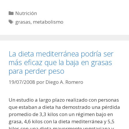
Categorías
Nutrición
Etiquetas
grasas
,
metabolismo
La dieta mediterránea podría ser
más eficaz que la baja en grasas
para perder peso
19/07/2008
por
Diego A. Romero
Un estudio a largo plazo realizado con personas
que estaban a dieta ha demostrado una pérdida
promedio de 3,3 kilos con un régimen bajo en
grasa, 4,6 kilos con la dieta mediterránea y 5,5
kilos con una dieta mayormente vegetariana y