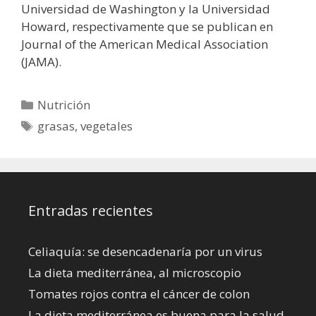
Universidad de Washington y la Universidad
Howard, respectivamente que se publican en
Journal of the American Medical Association
(JAMA).
Categorías
Nutrición
Etiquetas
grasas
,
vegetales
Entradas recientes
Celiaquía: se desencadenaría por un virus
La dieta mediterránea, al microscopio
Tomates rojos contra el cáncer de colon
La dieta mediterránea es buena para la salud