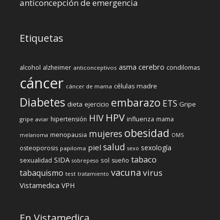
anticoncepción de emergencia
Etiquetas
cerebro
asma
alcohol
condilomas
alzheimer
anticonceptivos
cáncer
células madre
cáncer de mama
Diabetes
embarazo
ETS
dieta
ejercicio
Gripe
HPV
HIV
influenza
hipertensión
mama
gripe aviar
obesidad
mujeres
menopausia
melanoma
OMS
salud
piel
sexología
osteoporosis
papiloma
sexo
tabaco
SIDA
sexualidad
sol
sueño
sobrepeso
vacuna
virus
tabaquismo
test
tratamiento
Vistamedica
VPH
En Vistamedica