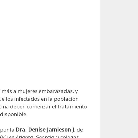
ar más a mujeres embarazadas, y
e los infectados en la población
cina deben comenzar el tratamiento
 disponible.
 por la
Dra. Denise Jamieson J
, de
CDC) en Atlanta, Georgia
, y colegas.