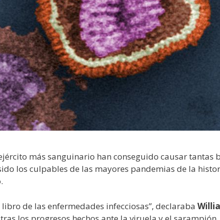
ejército más sanguinario han conseguido causar tantas b
 sido los culpables de las mayores pandemias de la histo
.
 libro de las enfermedades infecciosas”, declaraba
Willi
tras los progresos hechos ante la viruela y el sarampión