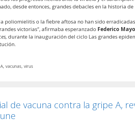
ado, desde entonces, grandes debacles en la historia d
 la poliomielitis o la fiebre aftosa no han sido erradica
grandes victorias”, afirmaba esperanzado
Federico Mayo
es,
durante la inauguración del ciclo Las grandes epide
tución.
DA
,
vacunas
,
virus
l de vacuna contra la gripe A, r
mune