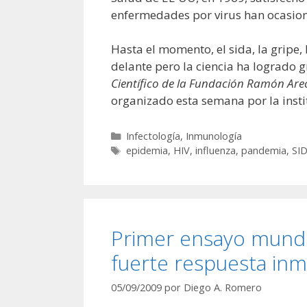
enfermedades por virus han ocasion
Hasta el momento, el sida, la gripe,
delante pero la ciencia ha logrado 
Científico de la Fundación Ramón Arec
organizado esta semana por la insti
Categorías
Infectología
,
Inmunología
Etiquetas
epidemia
,
HIV
,
influenza
,
pandemia
,
SI
Primer ensayo mundia
fuerte respuesta in
05/09/2009
por
Diego A. Romero