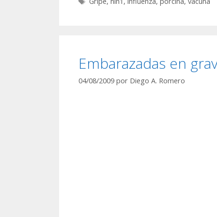
Etiquetas
Gripe
,
hin1
,
influenza
,
porcina
,
vacuna
Embarazadas en grav
04/08/2009
por
Diego A. Romero