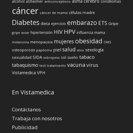
cerebro
asma
alcohol
condilomas
alzheimer
anticonceptivos
cáncer
células madre
cáncer de mama
Diabetes
embarazo
ETS
dieta
ejercicio
Gripe
HPV
HIV
influenza
hipertensión
mama
gripe aviar
obesidad
mujeres
menopausia
melanoma
OMS
salud
piel
sexología
osteoporosis
papiloma
sexo
tabaco
SIDA
sexualidad
sol
sueño
sobrepeso
vacuna
virus
tabaquismo
test
tratamiento
Vistamedica
VPH
En Vistamedica
Contáctanos
Trabaja con nosotros
Publicidad