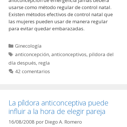
anticoncepción de emergencia jamás deberá
usarse como método regular de control natal.
Existen métodos efectivos de control natal que
las mujeres pueden usar de manera regular
para evitar quedar embarazadas.
Categorías
Ginecología
Etiquetas
anticoncepción
,
anticonceptivos
,
píldora del
día después
,
regla
42 comentarios
La píldora anticonceptiva puede
influir a la hora de elegir pareja
16/08/2008
por
Diego A. Romero