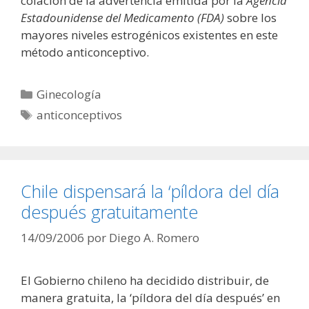
colación de la advertencia emitida por la
Agencia
Estadounidense del Medicamento (FDA)
sobre los
mayores niveles estrogénicos existentes en este
método anticonceptivo.
Categorías
Ginecología
Etiquetas
anticonceptivos
Chile dispensará la ‘píldora del día
después gratuitamente
14/09/2006
por
Diego A. Romero
El Gobierno chileno ha decidido distribuir, de
manera gratuita, la ‘píldora del día después’ en