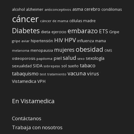
cerebro
asma
alcohol
condilomas
alzheimer
anticonceptivos
cáncer
células madre
cáncer de mama
Diabetes
embarazo
ETS
dieta
ejercicio
Gripe
HPV
HIV
influenza
hipertensión
mama
gripe aviar
obesidad
mujeres
menopausia
melanoma
OMS
salud
piel
sexología
osteoporosis
papiloma
sexo
tabaco
SIDA
sexualidad
sol
sueño
sobrepeso
vacuna
virus
tabaquismo
test
tratamiento
Vistamedica
VPH
En Vistamedica
Contáctanos
Trabaja con nosotros