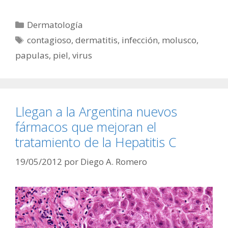
Categorías
Dermatología
Etiquetas
contagioso
,
dermatitis
,
infección
,
molusco
,
papulas
,
piel
,
virus
Llegan a la Argentina nuevos
fármacos que mejoran el
tratamiento de la Hepatitis C
19/05/2012
por
Diego A. Romero