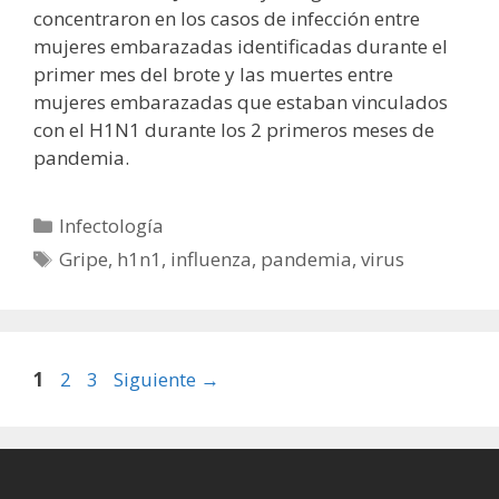
concentraron en los casos de infección entre
mujeres embarazadas identificadas durante el
primer mes del brote y las muertes entre
mujeres embarazadas que estaban vinculados
con el H1N1 durante los 2 primeros meses de
pandemia.
Categorías
Infectología
Etiquetas
Gripe
,
h1n1
,
influenza
,
pandemia
,
virus
Página
Página
Página
1
2
3
Siguiente
→