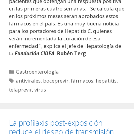
pacientes que obtengan una respuesta positiva
en las primeras cuatro semanas. ¨Se calcula que
en los próximos meses serán aprobados estos
fármacos en el país. Es una muy buena noticia
para los portadores de Hepatitis C, quienes
verán incrementada la curación de esa
enfermedad¨, explica el Jefe de Hepatología de
la
Fundación CIDEA
,
Rubén Terg
.
Categorías
Gastroenterología
Etiquetas
antivirales
,
boceprevir
,
fármacos
,
hepatitis
,
telaprevir
,
virus
La profilaxis post-exposición
reduce el riesgo de transmisión