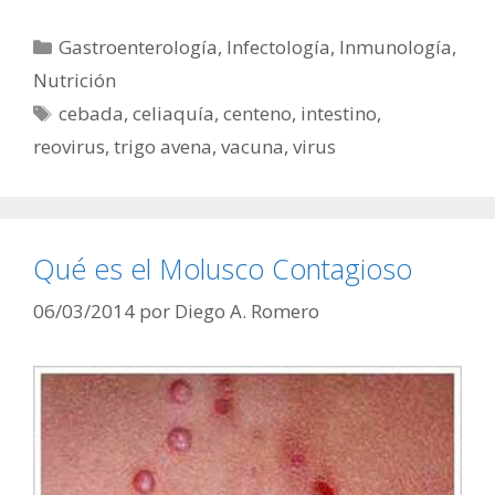
Categorías
Gastroenterología
,
Infectología
,
Inmunología
,
Nutrición
Etiquetas
cebada
,
celiaquía
,
centeno
,
intestino
,
reovirus
,
trigo avena
,
vacuna
,
virus
Qué es el Molusco Contagioso
06/03/2014
por
Diego A. Romero