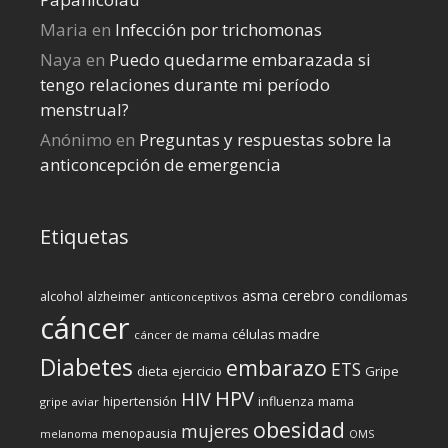
Maria
en
Infección por trichomonas
Naya
en
Puedo quedarme embarazada si
tengo relaciones durante mi perí­odo
menstrual?
Anónimo
en
Preguntas y respuestas sobre la
anticoncepción de emergencia
Etiquetas
cerebro
asma
alcohol
condilomas
alzheimer
anticonceptivos
cáncer
células madre
cáncer de mama
Diabetes
embarazo
ETS
dieta
ejercicio
Gripe
HPV
HIV
influenza
hipertensión
mama
gripe aviar
obesidad
mujeres
menopausia
melanoma
OMS