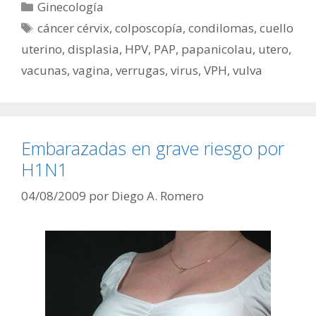
Categorías
Ginecología
Etiquetas
cáncer cérvix
,
colposcopía
,
condilomas
,
cuello
uterino
,
displasia
,
HPV
,
PAP
,
papanicolau
,
utero
,
vacunas
,
vagina
,
verrugas
,
virus
,
VPH
,
vulva
Embarazadas en grave riesgo por
H1N1
04/08/2009
por
Diego A. Romero