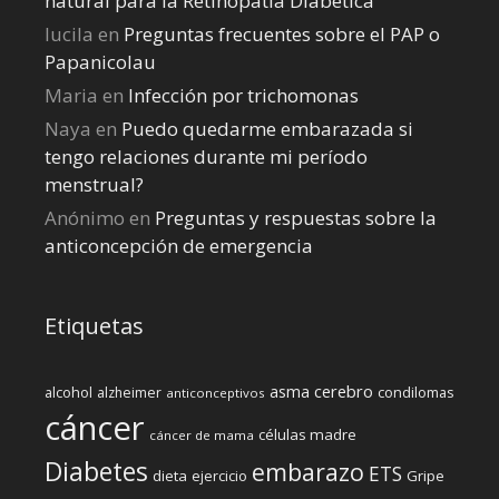
natural para la Retinopatía Diabética
lucila
en
Preguntas frecuentes sobre el PAP o
Papanicolau
Maria
en
Infección por trichomonas
Naya
en
Puedo quedarme embarazada si
tengo relaciones durante mi perí­odo
menstrual?
Anónimo
en
Preguntas y respuestas sobre la
anticoncepción de emergencia
Etiquetas
cerebro
asma
alcohol
condilomas
alzheimer
anticonceptivos
cáncer
células madre
cáncer de mama
Diabetes
embarazo
ETS
dieta
ejercicio
Gripe