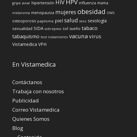
HPV
HIV
influenza
hipertensión
mama
gripe aviar
obesidad
mujeres
menopausia
melanoma
OMS
salud
piel
sexología
osteoporosis
papiloma
sexo
tabaco
SIDA
sexualidad
sol
sueño
sobrepeso
vacuna
virus
tabaquismo
test
tratamiento
Vistamedica
VPH
En Vistamedica
Contáctanos
Trabaja con nosotros
Publicidad
Correo Vistamedica
Quienes Somos
Blog