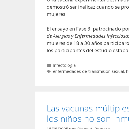
demostró ser ineficaz cuando se pro
mujeres.
El ensayo en Fase 3, patrocinado po
de Alergias y Enfermedades Infecciosa
mujeres de 18 a 30 años participaro
los participantes del estudio estaban
Categorías
Infectología
Etiquetas
enfermedades de transmisión sexual
,
h
Las vacunas múltiple
los niños no son in
15/08/2005
por
Diego A. Romero