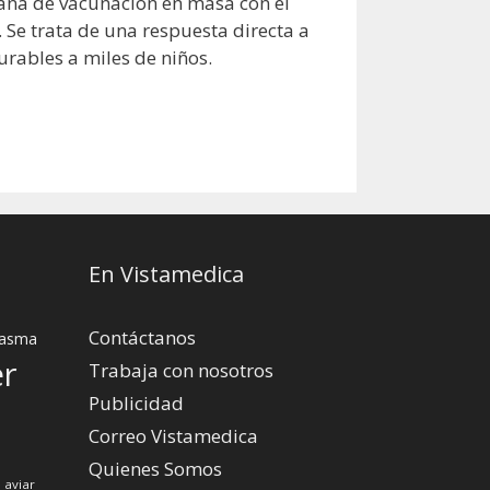
ña de vacunación en masa con el
 Se trata de una respuesta directa a
urables a miles de niños.
En Vistamedica
Contáctanos
asma
er
Trabaja con nosotros
Publicidad
Correo Vistamedica
Quienes Somos
 aviar