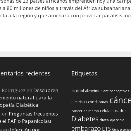
sonas de 23 países africanos emprenden hoy una campa
 a 80 millones de niños a través del África subsahariana.
cta a la región y que amenaza con provocar parálisis inc
ntarios recientes
Etiquetas
o Rodríguez
en
Descubren
alcohol
alzheimer
anticonceptivos
miento natural para la
cánc
cerebro
condilomas
opatía Diabética
células madre
cáncer de mama
a
en
Preguntas frecuentes
Diabetes
dieta
ejercicio
e el PAP o Papanicolau
embarazo
ETS
a
en
Infección por
Gripe
gripe