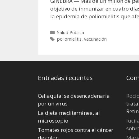
GINEBRA — Más de un millón de per
objetivo de inmunizar en cuatro días
la epidemia de poliomielitis que afe
Categorías
Salud Pública
Etiquetas
poliomielitis
,
vacunación
Entradas recientes
Come
Celiaquía: se desencadenaría
Roci
por un virus
trata
Retin
La dieta mediterránea, al
microscopio
lucil
sobr
Tomates rojos contra el cáncer
de colon
Mari