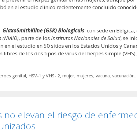
bó en el estudio clínico recientemente concluido conoci
r
GlaxoSmithKline (GSK) Biologicals
, con sede en Bélgica,
s (NIAID)
, parte de los
Institutos Nacionales de Salud
, se in
n en el estudio en 50 sitios en los Estados Unidos y Cana
 libres de los dos tipos de virus del herpes simple (VHS),
erpes genital
,
HSV-1 y VHS- 2
,
mujer
,
mujeres
,
vacuna
,
vacunación
,
s no elevan el riesgo de enferme
munizados