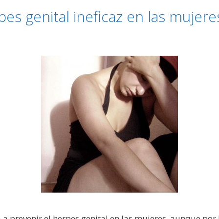
es genital ineficaz en las mujere
 prevenir el herpes genital en las mujeres, aunque por l