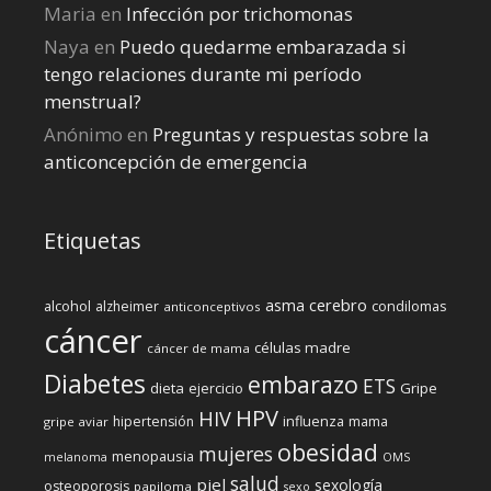
Maria
en
Infección por trichomonas
Naya
en
Puedo quedarme embarazada si
tengo relaciones durante mi perí­odo
menstrual?
Anónimo
en
Preguntas y respuestas sobre la
anticoncepción de emergencia
Etiquetas
cerebro
asma
alcohol
condilomas
alzheimer
anticonceptivos
cáncer
células madre
cáncer de mama
Diabetes
embarazo
ETS
dieta
ejercicio
Gripe
HPV
HIV
influenza
hipertensión
mama
gripe aviar
obesidad
mujeres
menopausia
melanoma
OMS
salud
piel
sexología
osteoporosis
papiloma
sexo