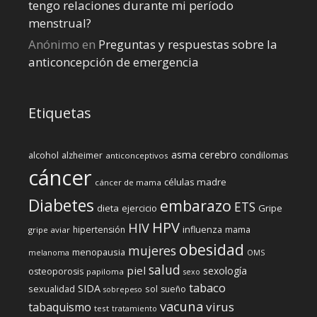
tengo relaciones durante mi perí­odo
menstrual?
Anónimo
en
Preguntas y respuestas sobre la
anticoncepción de emergencia
Etiquetas
cerebro
asma
alcohol
condilomas
alzheimer
anticonceptivos
cáncer
células madre
cáncer de mama
Diabetes
embarazo
ETS
dieta
ejercicio
Gripe
HPV
HIV
influenza
hipertensión
mama
gripe aviar
obesidad
mujeres
menopausia
melanoma
OMS
salud
piel
sexología
osteoporosis
papiloma
sexo
tabaco
SIDA
sexualidad
sol
sueño
sobrepeso
vacuna
virus
tabaquismo
test
tratamiento