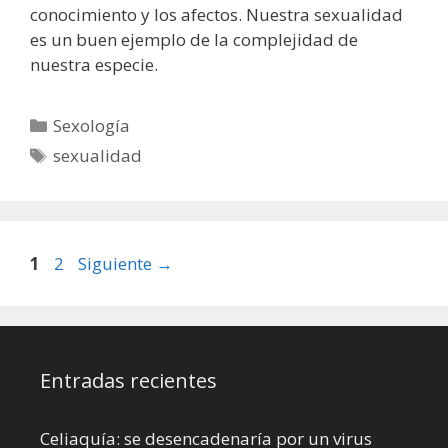
conocimiento y los afectos. Nuestra sexualidad
es un buen ejemplo de la complejidad de
nuestra especie.
Categorías
Sexología
Etiquetas
sexualidad
Página
Página
1
2
Siguiente
→
Entradas recientes
Celiaquía: se desencadenaría por un virus