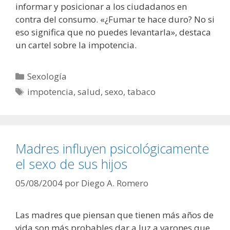
informar y posicionar a los ciudadanos en
contra del consumo. «¿Fumar te hace duro? No si
eso significa que no puedes levantarla», destaca
un cartel sobre la impotencia.
Categorías
Sexología
Etiquetas
impotencia
,
salud
,
sexo
,
tabaco
Madres influyen psicológicamente
el sexo de sus hijos
05/08/2004
por
Diego A. Romero
Las madres que piensan que tienen más años de
vida son más probables dar a luz a varones que