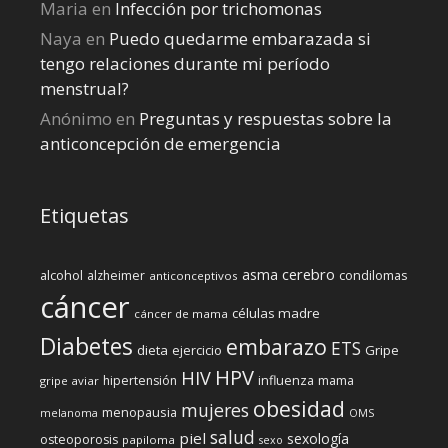
Maria
en
Infección por trichomonas
Naya
en
Puedo quedarme embarazada si
tengo relaciones durante mi perí­odo
menstrual?
Anónimo
en
Preguntas y respuestas sobre la
anticoncepción de emergencia
Etiquetas
cerebro
asma
alcohol
condilomas
alzheimer
anticonceptivos
cáncer
células madre
cáncer de mama
Diabetes
embarazo
ETS
dieta
ejercicio
Gripe
HPV
HIV
influenza
hipertensión
mama
gripe aviar
obesidad
mujeres
menopausia
melanoma
OMS
salud
piel
sexología
osteoporosis
papiloma
sexo