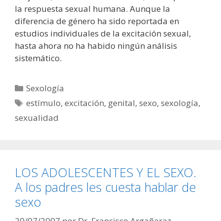
la respuesta sexual humana. Aunque la
diferencia de género ha sido reportada en
estudios individuales de la excitación sexual,
hasta ahora no ha habido ningún análisis
sistemático.
Categorías
Sexología
Etiquetas
estímulo
,
excitación
,
genital
,
sexo
,
sexología
,
sexualidad
LOS ADOLESCENTES Y EL SEXO.
A los padres les cuesta hablar de
sexo
20/07/2007
por
Dr. Francisco Argañaraz