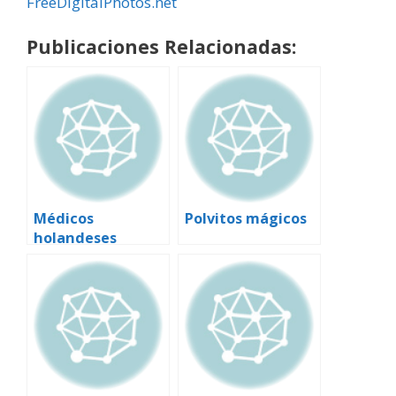
FreeDigitalPhotos.net
Publicaciones Relacionadas:
Médicos
Polvitos mágicos
holandeses
admiten tener
sexo con
pacientes