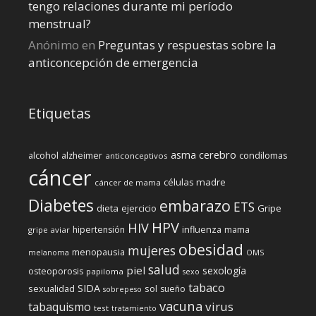
tengo relaciones durante mi perí­odo
menstrual?
Anónimo
en
Preguntas y respuestas sobre la
anticoncepción de emergencia
Etiquetas
cerebro
asma
alcohol
condilomas
alzheimer
anticonceptivos
cáncer
células madre
cáncer de mama
Diabetes
embarazo
ETS
dieta
ejercicio
Gripe
HPV
HIV
influenza
hipertensión
mama
gripe aviar
obesidad
mujeres
menopausia
melanoma
OMS
salud
piel
sexología
osteoporosis
papiloma
sexo
tabaco
SIDA
sexualidad
sol
sueño
sobrepeso
vacuna
virus
tabaquismo
test
tratamiento