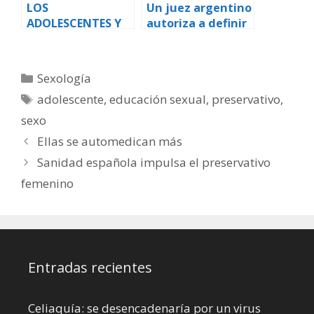
LOS
Un juez argentino
ADOLESCENTES Y
autoriza a definir
EL SEXO. A los
el sexo de un
padres les cuesta
bebé
hablar de sexo
Categorías
Sexología
Etiquetas
adolescente
,
educación sexual
,
preservativo
,
sexo
Ellas se automedican más
Sanidad española impulsa el preservativo
femenino
Entradas recientes
Celiaquía: se desencadenaría por un virus