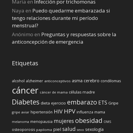
Maria
en
Infección por trichomonas
Naya
en
Puedo quedarme embarazada si
tengo relaciones durante mi perí­odo
menstrual?
Anónimo
en
Preguntas y respuestas sobre la
anticoncepción de emergencia
Etiquetas
cerebro
asma
alcohol
condilomas
alzheimer
anticonceptivos
cáncer
células madre
cáncer de mama
Diabetes
embarazo
ETS
dieta
ejercicio
Gripe
HPV
HIV
influenza
hipertensión
mama
gripe aviar
obesidad
mujeres
menopausia
melanoma
OMS
salud
piel
sexología
osteoporosis
papiloma
sexo