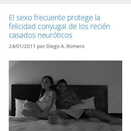
El sexo frecuente protege la
felicidad conyugal de los recién
casados neuróticos
24/01/2011
por
Diego A. Romero