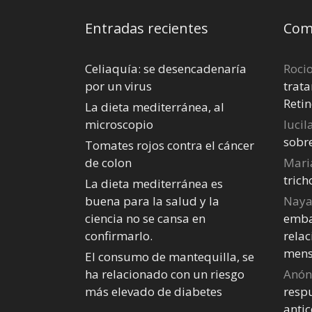
Entradas recientes
Come
Celiaquía: se desencadenaría
Roci
por un virus
trata
Retin
La dieta mediterránea, al
microscopio
lucil
sobr
Tomates rojos contra el cáncer
de colon
Mari
tric
La dieta mediterránea es
buena para la salud y la
Nay
ciencia no se cansa en
emba
confirmarlo.
relac
mens
El consumo de mantequilla, se
ha relacionado con un riesgo
Anó
más elevado de diabetes
respu
anti