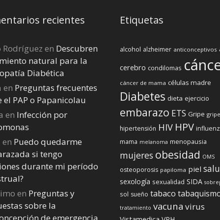
ntarios recientes
Etiquetas
o Rodríguez
en
Descubren
alcohol
alzheimer
anticonceptivos
miento natural para la
cánc
cerebro
condilomas
opatía Diabética
células madre
cáncer de mama
a
en
Preguntas frecuentes
Diabetes
dieta
ejercicio
e el PAP o Papanicolau
embarazo
ETS
a
en
Infección por
Gripe
gripe
HPV
homonas
HIV
influen
hipertensión
a
en
Puedo quedarme
menopausia
mama
melanoma
obesidad
razada si tengo
mujeres
OMS
iones durante mi perí­odo
sal
piel
osteoporosis
papiloma
trual?
sexología
SIDA
sexualidad
sobre
nimo
en
Preguntas y
tabaco
tabaquism
sol
sueño
estas sobre la
vacuna
virus
tratamiento
concepción de emergencia
Vistamedica
VPH