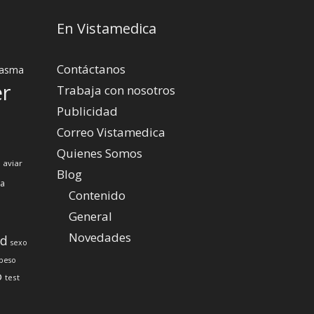
En Vistamedica
Contáctanos
asma
er
Trabaja con nosotros
Publicidad
Correo Vistamedica
Quienes Somos
 aviar
Blog
za
Contenido
General
Novedades
ud
sexo
peso
o
test