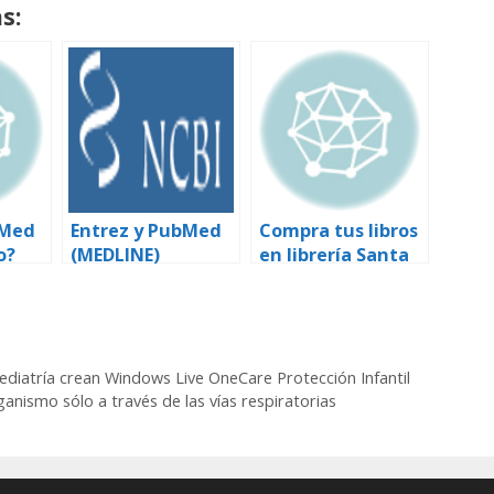
s:
 Med
Entrez y PubMed
Compra tus libros
o?
(MEDLINE)
en librería Santa
Fe
ediatría crean Windows Live OneCare Protección Infantil
ganismo sólo a través de las vías respiratorias