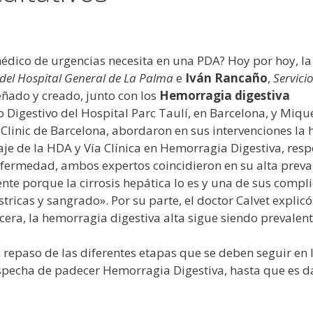
dico de urgencias necesita en una PDA? Hoy por hoy, la 
o del Hospital General de La Palma
e
Iván Rancaño
,
Servici
ñado y creado, junto con los
Hemorragia digestiva
to Digestivo del Hospital Parc Taulí, en Barcelona, y Miqu
Clinic de Barcelona, abordaron en sus intervenciones la 
aje de la HDA y Vía Clínica en Hemorragia Digestiva, res
enfermedad, ambos expertos coincidieron en su alta preva
te porque la cirrosis hepática lo es y una de sus complic
tricas y sangrado». Por su parte, el doctor Calvet explic
era, la hemorragia digestiva alta sigue siendo prevalente
repaso de las diferentes etapas que se deben seguir en la
ospecha de padecer Hemorragia Digestiva, hasta que es d