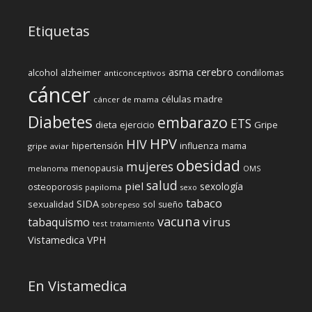
Etiquetas
cerebro
asma
alcohol
condilomas
alzheimer
anticonceptivos
cáncer
células madre
cáncer de mama
Diabetes
embarazo
ETS
dieta
ejercicio
Gripe
HPV
HIV
influenza
hipertensión
mama
gripe aviar
obesidad
mujeres
menopausia
melanoma
OMS
salud
piel
sexología
osteoporosis
papiloma
sexo
tabaco
SIDA
sexualidad
sol
sueño
sobrepeso
vacuna
virus
tabaquismo
test
tratamiento
Vistamedica
VPH
En Vistamedica