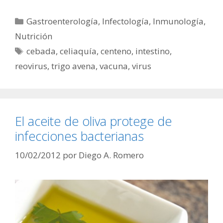
Categorías
Gastroenterología
,
Infectología
,
Inmunología
,
Nutrición
Etiquetas
cebada
,
celiaquía
,
centeno
,
intestino
,
reovirus
,
trigo avena
,
vacuna
,
virus
El aceite de oliva protege de
infecciones bacterianas
10/02/2012
por
Diego A. Romero