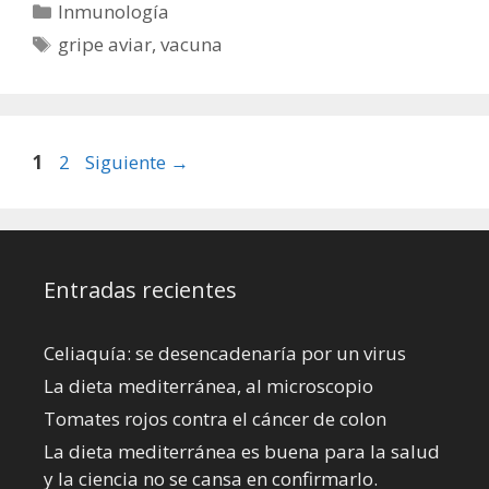
Categorías
Inmunología
Etiquetas
gripe aviar
,
vacuna
Página
Página
1
2
Siguiente
→
Entradas recientes
Celiaquía: se desencadenaría por un virus
La dieta mediterránea, al microscopio
Tomates rojos contra el cáncer de colon
La dieta mediterránea es buena para la salud
y la ciencia no se cansa en confirmarlo.