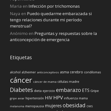
Maria
en
Infección por trichomonas
Naya
en
Puedo quedarme embarazada si
tengo relaciones durante mi perí­odo
menstrual?
Anónimo
en
Preguntas y respuestas sobre la
anticoncepción de emergencia
Etiquetas
cerebro
asma
alcohol
condilomas
alzheimer
anticonceptivos
cáncer
células madre
cáncer de mama
Diabetes
embarazo
ETS
dieta
ejercicio
Gripe
HPV
HIV
influenza
hipertensión
mama
gripe aviar
obesidad
mujeres
menopausia
melanoma
OMS