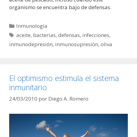
organismo se encuentra bajo de defensas.
Categorías
Inmunología
Etiquetas
aceite
,
bacterias
,
defensas
,
infecciones
,
inmunodepresión
,
inmunosupresión
,
oliva
El optimismo estimula el sistema
inmunitario
24/03/2010
por
Diego A. Romero