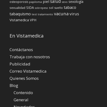
salud
piel
sexología
osteoporosis
papiloma
sexo
tabaco
SIDA
sexualidad
sol
sueño
sobrepeso
vacuna
virus
tabaquismo
test
tratamiento
Vistamedica
VPH
En Vistamedica
Contáctanos
Trabaja con nosotros
Publicidad
Correo Vistamedica
Quienes Somos
Blog
Contenido
General
Novedades