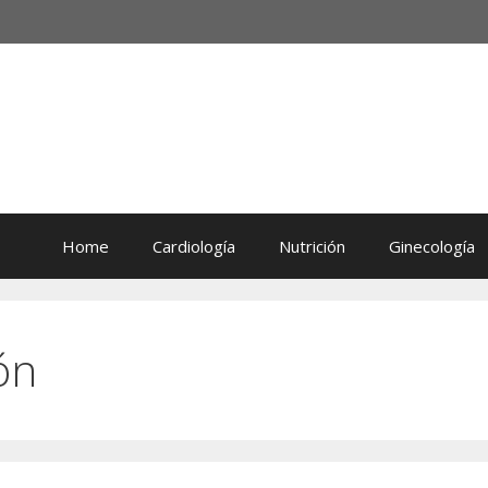
Home
Cardiología
Nutrición
Ginecología
ón