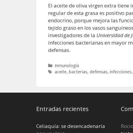
El aceite de oliva virgen extra tie
regular de esta grasa es positivo pa
endocrino, porque mejora las funcio
tejido graso en los vasos sanguíne
investigadores de la
Universidad de 
infecciones bacterianas en mayor m
defensas.
Categorías
Inmunología
Etiquetas
aceite
,
bacterias
,
defensas
,
infecciones
Entradas recientes
Come
Celiaquía: se desencadenaría
Roci