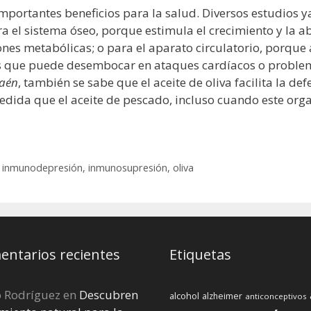
ne importantes beneficios para la salud. Diversos estudio
ra el sistema óseo, porque estimula el crecimiento y la ab
nes metabólicas; o para el aparato circulatorio, porque
os que puede desembocar en ataques cardíacos o problem
Jaén
, también se sabe que el aceite de oliva facilita la d
edida que el aceite de pescado, incluso cuando este org
,
inmunodepresión
,
inmunosupresión
,
oliva
ntarios recientes
Etiquetas
o Rodríguez
en
Descubren
alcohol
alzheimer
anticonceptivos