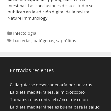
intestinal. Las conclusiones de su estudio se
publican en la edición digital de la revista
Nature Immunology.
Categorías
Infectología
Etiquetas
bacterias
,
patógenas
,
saprófitas
Entradas recientes
Celiaquía: se desencadenaría por un virus
La dieta mediterránea, al microscopio
Tomates rojos contra el cáncer de colon
La dieta mediterránea es buena para la salud