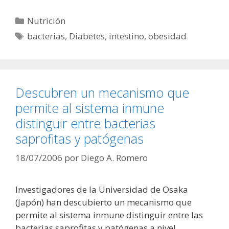
Categorías
Nutrición
Etiquetas
bacterias
,
Diabetes
,
intestino
,
obesidad
Descubren un mecanismo que
permite al sistema inmune
distinguir entre bacterias
saprofitas y patógenas
18/07/2006
por
Diego A. Romero
Investigadores de la Universidad de Osaka
(Japón) han descubierto un mecanismo que
permite al sistema inmune distinguir entre las
bacterias saprofitas y patógenas a nivel