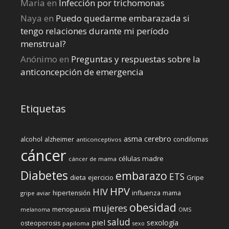
Maria
en
Infección por trichomonas
Naya
en
Puedo quedarme embarazada si
tengo relaciones durante mi perí­odo
menstrual?
Anónimo
en
Preguntas y respuestas sobre la
anticoncepción de emergencia
Etiquetas
cerebro
asma
alcohol
condilomas
alzheimer
anticonceptivos
cáncer
células madre
cáncer de mama
Diabetes
embarazo
ETS
dieta
ejercicio
Gripe
HPV
HIV
influenza
hipertensión
mama
gripe aviar
obesidad
mujeres
menopausia
melanoma
OMS
salud
piel
sexología
osteoporosis
papiloma
sexo