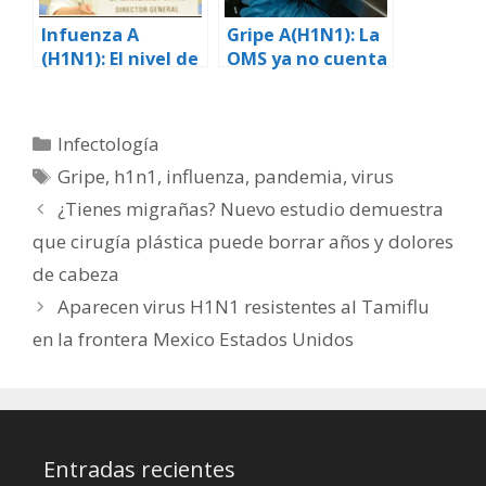
Infuenza A
Gripe A(H1N1): La
(H1N1): El nivel de
OMS ya no cuenta
pandemia se
los casos
eleva a fase 6
Categorías
Infectología
Etiquetas
Gripe
,
h1n1
,
influenza
,
pandemia
,
virus
¿Tienes migrañas? Nuevo estudio demuestra
que cirugía plástica puede borrar años y dolores
de cabeza
Aparecen virus H1N1 resistentes al Tamiflu
en la frontera Mexico Estados Unidos
Entradas recientes