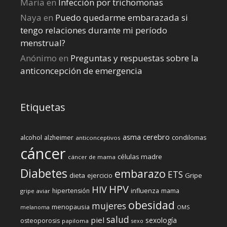
Maria
en
Infección por trichomonas
Naya
en
Puedo quedarme embarazada si
tengo relaciones durante mi perí­odo
menstrual?
Anónimo
en
Preguntas y respuestas sobre la
anticoncepción de emergencia
Etiquetas
cerebro
asma
alcohol
condilomas
alzheimer
anticonceptivos
cáncer
células madre
cáncer de mama
Diabetes
embarazo
ETS
dieta
ejercicio
Gripe
HPV
HIV
influenza
hipertensión
mama
gripe aviar
obesidad
mujeres
menopausia
melanoma
OMS
salud
piel
sexología
osteoporosis
papiloma
sexo