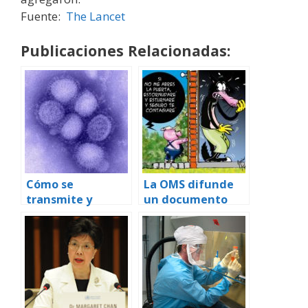
Fuente:
The Lancet
Publicaciones Relacionadas:
Cómo se
La OMS difunde
transmite y
un documento
recombina el
para explicar
virus de la gripe
distintos
son las claves
aspectos de la
para combatir
Gripe A (H1N1)
futuras
pandemias