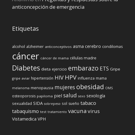
anticoncepción de emergencia
Etiquetas
cerebro
asma
alcohol
condilomas
alzheimer
anticonceptivos
cáncer
células madre
cáncer de mama
Diabetes
embarazo
ETS
dieta
ejercicio
Gripe
HPV
HIV
influenza
hipertensión
mama
gripe aviar
obesidad
mujeres
menopausia
melanoma
OMS
salud
piel
sexología
osteoporosis
papiloma
sexo
tabaco
SIDA
sexualidad
sol
sueño
sobrepeso
vacuna
virus
tabaquismo
test
tratamiento
Vistamedica
VPH