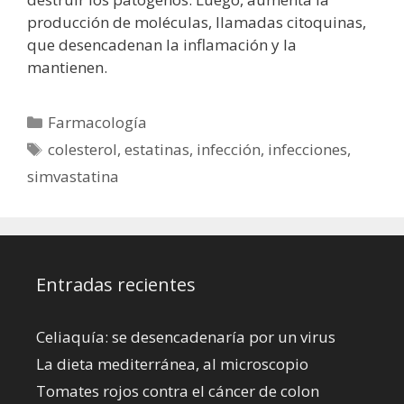
producción de moléculas, llamadas citoquinas,
que desencadenan la inflamación y la
mantienen.
Categorías
Farmacología
Etiquetas
colesterol
,
estatinas
,
infección
,
infecciones
,
simvastatina
Entradas recientes
Celiaquía: se desencadenaría por un virus
La dieta mediterránea, al microscopio
Tomates rojos contra el cáncer de colon