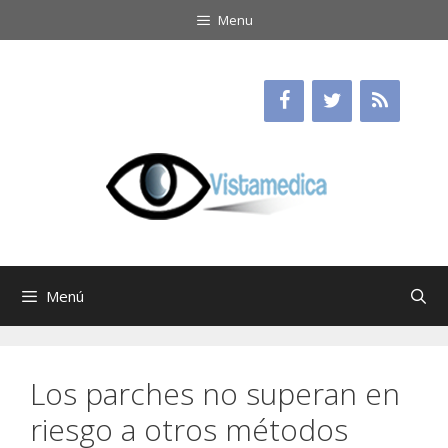
Saltar
Menu
al
contenido
Menú
Los parches no superan en
riesgo a otros métodos