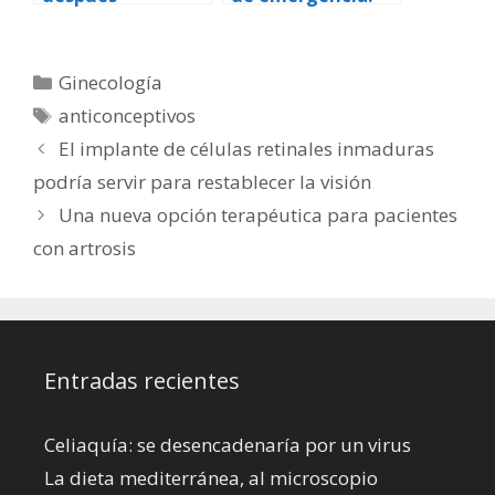
Su entrega por
adelantado no
reduce las tasas
Categorías
Ginecología
de embarazo
Etiquetas
anticonceptivos
El implante de células retinales inmaduras
podría servir para restablecer la visión
Una nueva opción terapéutica para pacientes
con artrosis
Entradas recientes
Celiaquía: se desencadenaría por un virus
La dieta mediterránea, al microscopio