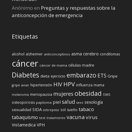
Anónimo
en
Preguntas y respuestas sobre la
anticoncepción de emergencia
Etiquetas
cerebro
asma
alcohol
condilomas
alzheimer
anticonceptivos
cáncer
células madre
cáncer de mama
Diabetes
embarazo
ETS
dieta
ejercicio
Gripe
HPV
HIV
influenza
hipertensión
mama
gripe aviar
obesidad
mujeres
menopausia
melanoma
OMS
salud
piel
sexología
osteoporosis
papiloma
sexo
tabaco
SIDA
sexualidad
sol
sueño
sobrepeso
vacuna
virus
tabaquismo
test
tratamiento
Vistamedica
VPH