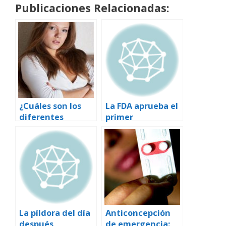
Publicaciones Relacionadas:
¿Cuáles son los
La FDA aprueba el
diferentes
primer
métodos
anticonceptivo
anticonceptivos
que evita la
que puedo usar?
menstruación
La píldora del día
Anticoncepción
después
de emergencia: