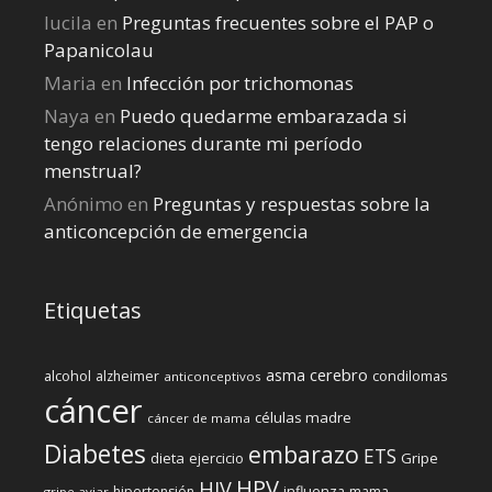
lucila
en
Preguntas frecuentes sobre el PAP o
Papanicolau
Maria
en
Infección por trichomonas
Naya
en
Puedo quedarme embarazada si
tengo relaciones durante mi perí­odo
menstrual?
Anónimo
en
Preguntas y respuestas sobre la
anticoncepción de emergencia
Etiquetas
cerebro
asma
alcohol
condilomas
alzheimer
anticonceptivos
cáncer
células madre
cáncer de mama
Diabetes
embarazo
ETS
dieta
ejercicio
Gripe
HPV
HIV
influenza
hipertensión
mama
gripe aviar