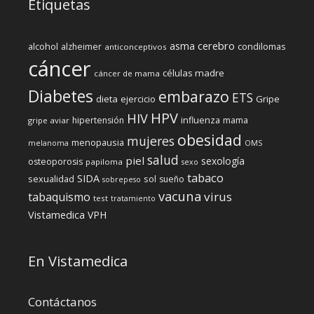
Etiquetas
cerebro
asma
alcohol
condilomas
alzheimer
anticonceptivos
cáncer
células madre
cáncer de mama
Diabetes
embarazo
ETS
dieta
ejercicio
Gripe
HPV
HIV
influenza
hipertensión
mama
gripe aviar
obesidad
mujeres
menopausia
melanoma
OMS
salud
piel
sexología
osteoporosis
papiloma
sexo
tabaco
SIDA
sexualidad
sol
sueño
sobrepeso
vacuna
virus
tabaquismo
test
tratamiento
Vistamedica
VPH
En Vistamedica
Contáctanos