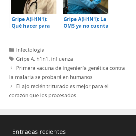
Gripe A(H1N1):
Gripe A(H1N1): La
Qué hacer para
OMS ya no cuenta
mantenerse
los casos
saludable
Categorías
Infectología
Etiquetas
Gripe A
,
h1n1
,
influenza
Primera vacuna de ingeniería genética contra
la malaria se probará en humanos
El ajo recién triturado es mejor para el
corazón que los procesados
Entradas recientes