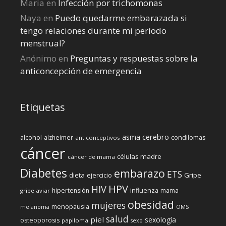
Maria
en
Infección por trichomonas
Naya
en
Puedo quedarme embarazada si
tengo relaciones durante mi perí­odo
menstrual?
Anónimo
en
Preguntas y respuestas sobre la
anticoncepción de emergencia
Etiquetas
cerebro
asma
alcohol
condilomas
alzheimer
anticonceptivos
cáncer
células madre
cáncer de mama
Diabetes
embarazo
ETS
dieta
ejercicio
Gripe
HPV
HIV
influenza
hipertensión
mama
gripe aviar
obesidad
mujeres
menopausia
melanoma
OMS
salud
piel
sexología
osteoporosis
papiloma
sexo