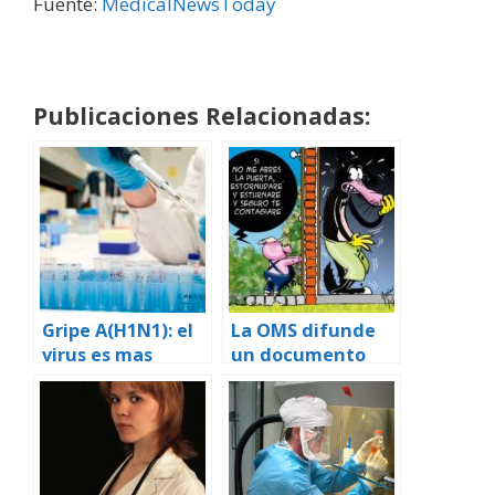
Fuente:
MedicalNewsToday
Publicaciones Relacionadas:
Gripe A(H1N1): el
La OMS difunde
virus es mas
un documento
peligroso de lo
para explicar
que se presuponía
distintos
aspectos de la
Gripe A (H1N1)