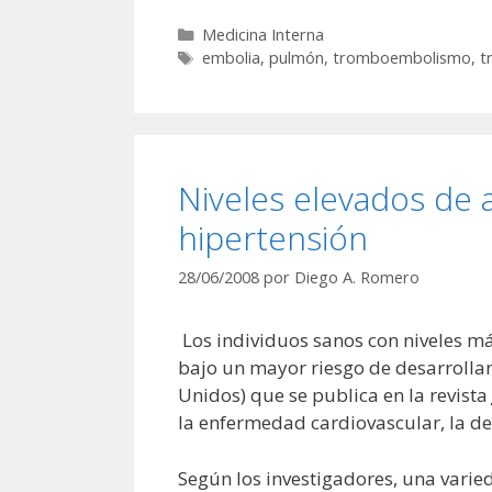
Categorías
Medicina Interna
Etiquetas
embolia
,
pulmón
,
tromboembolismo
,
t
Niveles elevados de 
hipertensión
28/06/2008
por
Diego A. Romero
Los individuos sanos con niveles má
bajo un mayor riesgo de desarrollar
Unidos) que se publica en la revista
la enfermedad cardiovascular, la de
Según los investigadores, una vari