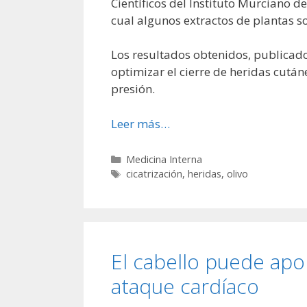
Científicos del Instituto Murciano d
cual algunos extractos de plantas s
Los resultados obtenidos, publicado
optimizar el cierre de heridas cután
presión.
Leer más…
Categorías
Medicina Interna
Etiquetas
cicatrización
,
heridas
,
olivo
El cabello puede apo
ataque cardíaco