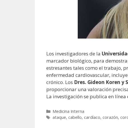
Los investigadores de la
Universida
marcador biológico, para demostrar 
estresantes tales como el trabajo, 
enfermedad cardiovascular, incluye
crónico. Los
Dres. Gideon Koren y
proporcionar una valoración precisa
La investigación se publica en línea
Categorías
Medicina Interna
Etiquetas
ataque
,
cabello
,
cardíaco
,
corazón
,
cor