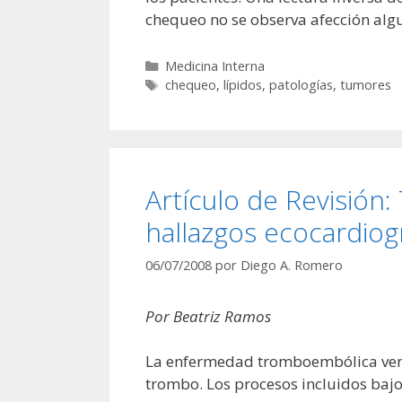
chequeo no se observa afección alg
Categorías
Medicina Interna
Etiquetas
chequeo
,
lípidos
,
patologías
,
tumores
Artículo de Revisión
hallazgos ecocardiog
06/07/2008
por
Diego A. Romero
Por Beatriz Ramos
La enfermedad tromboembólica veno
trombo. Los procesos incluidos bajo 