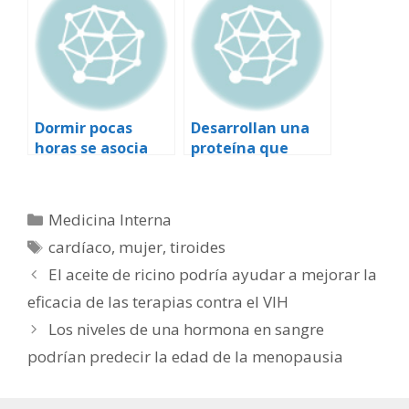
crónico y ataque
cardíaco
Dormir pocas
Desarrollan una
horas se asocia
proteína que
con un
mejora el proceso
incremento del
de cicatrización
peso en mujeres
en diabéticos
Categorías
Medicina Interna
Etiquetas
cardíaco
,
mujer
,
tiroides
El aceite de ricino podrí­a ayudar a mejorar la
eficacia de las terapias contra el VIH
Los niveles de una hormona en sangre
podrían predecir la edad de la menopausia