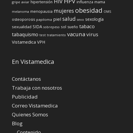
HPV
HIV
influenza
hipertensión
mama
gripe aviar
obesidad
mujeres
menopausia
melanoma
OMS
salud
piel
sexología
osteoporosis
papiloma
sexo
tabaco
SIDA
sexualidad
sol
sueño
sobrepeso
vacuna
virus
tabaquismo
test
tratamiento
Vistamedica
VPH
En Vistamedica
Contáctanos
Trabaja con nosotros
Publicidad
Correo Vistamedica
Quienes Somos
Blog
Contenido