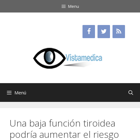
Saltar
Menu
al
contenido
Menú
Una baja función tiroidea
podría aumentar el riesgo