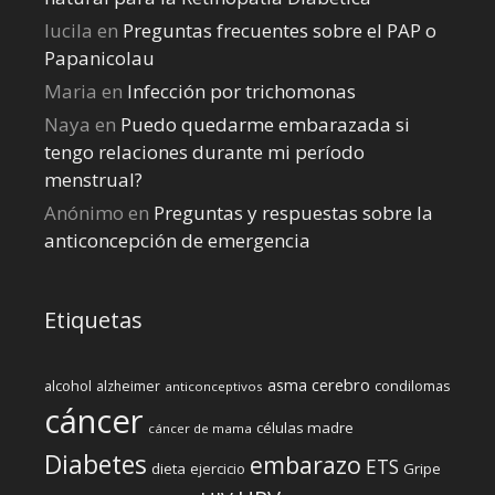
lucila
en
Preguntas frecuentes sobre el PAP o
Papanicolau
Maria
en
Infección por trichomonas
Naya
en
Puedo quedarme embarazada si
tengo relaciones durante mi perí­odo
menstrual?
Anónimo
en
Preguntas y respuestas sobre la
anticoncepción de emergencia
Etiquetas
cerebro
asma
alcohol
condilomas
alzheimer
anticonceptivos
cáncer
células madre
cáncer de mama
Diabetes
embarazo
ETS
dieta
ejercicio
Gripe