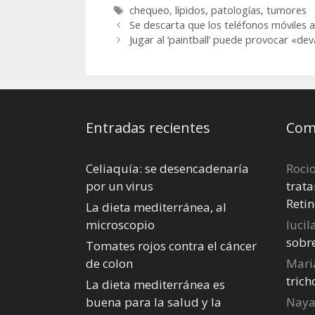
“bueno”
grave y falle
Etiquetas
chequeo
,
lípidos
,
patologías
,
tumores
de forma pr
Se descarta que los teléfonos móviles 
Jugar al ‘paintball’ puede provocar «de
Entradas recientes
Come
Celiaquía: se desencadenaría
Roci
por un virus
trata
Retin
La dieta mediterránea, al
microscopio
lucil
sobr
Tomates rojos contra el cáncer
de colon
Mari
tric
La dieta mediterránea es
buena para la salud y la
Nay