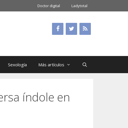
Doctor digital
Ladytotal
Sexología
Más artículos
ersa índole en