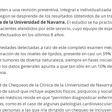
en a una revisión preventiva, integral e individualizad
según se desprende de los resultados obtenidos de un tra
a de la Universidad de Navarra.
El estudio se ha pract
acientes atendidos por este servicio, cuyo equipo de esp
fectuados en los últimos 8 años.
medades detectadas a raíz de este completo examen médi
eración de los niveles de lípidos, presente en casi un 39%
e tumores de diversa naturaleza, siempre en fases inicial
de los datos generales apunta a que tan sólo en un 10% d
una.
ad de Chequeos de la Clínica de la Universidad de Navar
 de salud que incluye aspectos físicos, psíquicos y sociale
es médicos reside en que “permiten diagnosticar enferme
, como es el caso de algunas patologías cardiovasculare
de personas a las que iría dirigido un chequeo se incluy