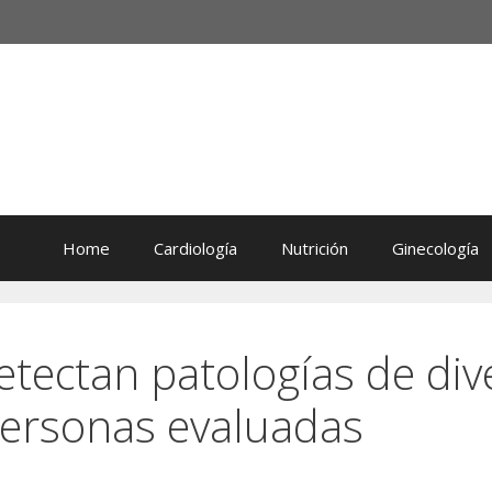
Home
Cardiología
Nutrición
Ginecología
tectan patologías de div
personas evaluadas