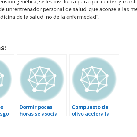
pensión genética, se les involucra para que cuiden y ma
a de un ‘entrenador personal de salud’ que aconseja las
icina de la salud, no de la enfermedad”.
s:
os
Dormir pocas
Compuesto del
esgo
horas se asocia
olivo acelera la
ayor
con un
cicatrización de
incremento del
heridas
peso en mujeres