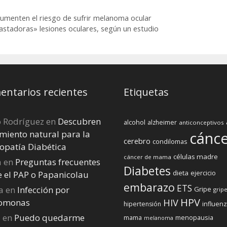
cer
ecoz
aumenten el riesgo de sufrir melanoma ocular
vastadoras» lesiones oculares, según un estudio
ntarios recientes
Etiquetas
o Rodríguez
en
Descubren
alcohol
alzheimer
anticonceptivos
miento natural para la
cánc
cerebro
condilomas
opatía Diabética
células madre
cáncer de mama
a
en
Preguntas frecuentes
Diabetes
dieta
ejercicio
e el PAP o Papanicolau
embarazo
ETS
a
en
Infección por
Gripe
gripe
HPV
homonas
HIV
influen
hipertensión
a
en
Puedo quedarme
menopausia
mama
melanoma