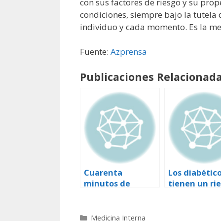
con sus factores de riesgo y su pro
condiciones, siempre bajo la tutel
individuo y cada momento. Es la med
Fuente:
Azprensa
Publicaciones Relacionada
Cuarenta
Los diabétic
minutos de
tienen un ri
ejercicio al día
tres veces m
aumentan el
de sufrir una
colesterol
enfermedad
Categorías
Medicina Interna