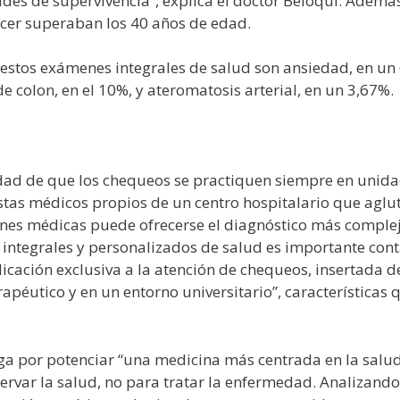
es de supervivencia”, explica el doctor Beloqui. Además,
cer superaban los 40 años de edad.
 estos exámenes integrales de salud son ansiedad, en un 6
de colon, en el 10%, y ateromatosis arterial, en un 3,67%.
idad de que los chequeos se practiquen siempre en unid
istas médicos propios de un centro hospitalario que aglut
ones médicas puede ofrecerse el diagnóstico más complej
integrales y personalizados de salud es importante cont
icación exclusiva a la atención de chequeos, insertada d
apéutico y en un entorno universitario”, características 
oga por potenciar “una medicina más centrada en la salu
ervar la salud, no para tratar la enfermedad. Analizando