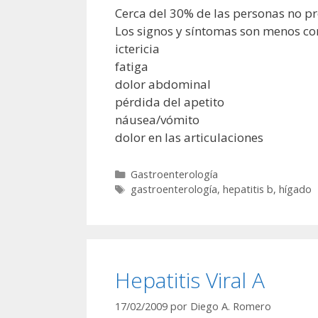
Cerca del 30% de las personas no pr
Los signos y síntomas son menos co
ictericia
fatiga
dolor abdominal
pérdida del apetito
náusea/vómito
dolor en las articulaciones
Categorías
Gastroenterología
Etiquetas
gastroenterología
,
hepatitis b
,
hígado
Hepatitis Viral A
17/02/2009
por
Diego A. Romero