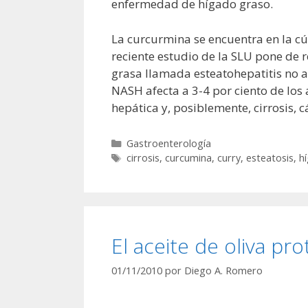
enfermedad de hígado graso.
La curcurmina se encuentra en la cú
reciente estudio de la SLU pone de 
grasa llamada esteatohepatitis no a
NASH afecta a 3-4 por ciento de los
hepática y, posiblemente, cirrosis, 
Categorías
Gastroenterología
Etiquetas
cirrosis
,
curcumina
,
curry
,
esteatosis
,
h
El aceite de oliva pr
01/11/2010
por
Diego A. Romero