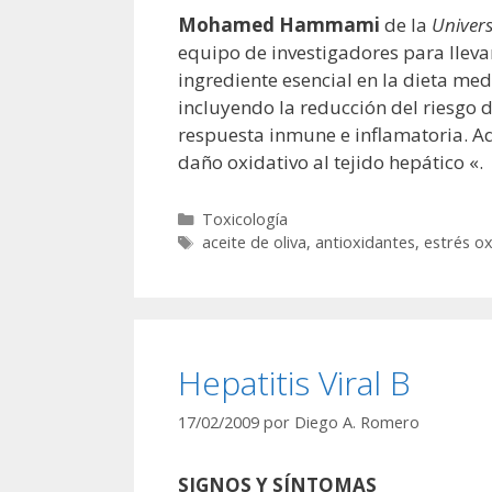
Mohamed Hammami
de la
Univers
equipo de investigadores para llevar
ingrediente esencial en la dieta me
incluyendo la reducción del riesgo 
respuesta inmune e inflamatoria. Aq
daño oxidativo al tejido hepático «.
Categorías
Toxicología
Etiquetas
aceite de oliva
,
antioxidantes
,
estrés ox
Hepatitis Viral B
17/02/2009
por
Diego A. Romero
SIGNOS Y SÍNTOMAS