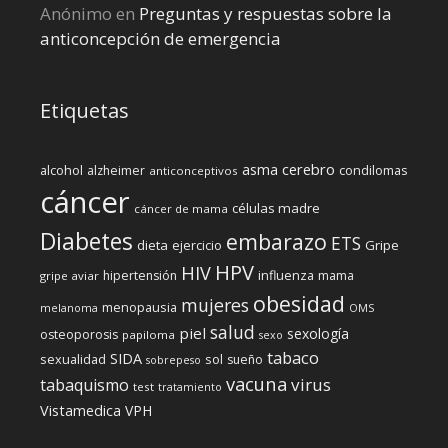
Anónimo
en
Preguntas y respuestas sobre la
anticoncepción de emergencia
Etiquetas
cerebro
asma
alcohol
condilomas
alzheimer
anticonceptivos
cáncer
células madre
cáncer de mama
Diabetes
embarazo
ETS
dieta
ejercicio
Gripe
HPV
HIV
influenza
hipertensión
mama
gripe aviar
obesidad
mujeres
menopausia
melanoma
OMS
salud
piel
sexología
osteoporosis
papiloma
sexo
tabaco
SIDA
sexualidad
sol
sueño
sobrepeso
vacuna
virus
tabaquismo
test
tratamiento
Vistamedica
VPH