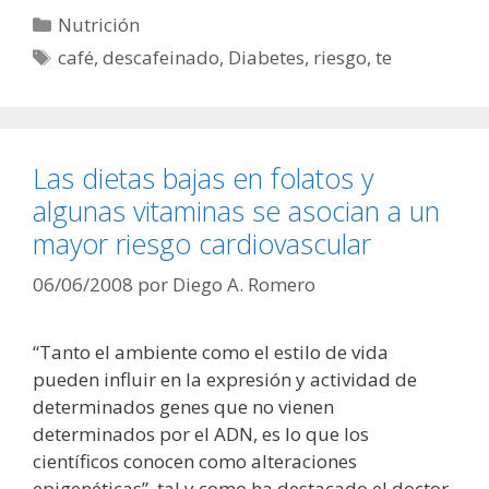
Categorías
Nutrición
Etiquetas
café
,
descafeinado
,
Diabetes
,
riesgo
,
te
Las dietas bajas en folatos y
algunas vitaminas se asocian a un
mayor riesgo cardiovascular
06/06/2008
por
Diego A. Romero
“Tanto el ambiente como el estilo de vida
pueden influir en la expresión y actividad de
determinados genes que no vienen
determinados por el ADN, es lo que los
científicos conocen como alteraciones
epigenéticas”, tal y como ha destacado el doctor