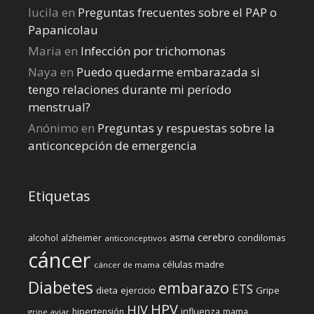
lucila
en
Preguntas frecuentes sobre el PAP o
Papanicolau
Maria
en
Infección por trichomonas
Naya
en
Puedo quedarme embarazada si
tengo relaciones durante mi perí­odo
menstrual?
Anónimo
en
Preguntas y respuestas sobre la
anticoncepción de emergencia
Etiquetas
cerebro
asma
alcohol
condilomas
alzheimer
anticonceptivos
cáncer
células madre
cáncer de mama
Diabetes
embarazo
ETS
dieta
ejercicio
Gripe
HPV
HIV
influenza
hipertensión
mama
gripe aviar