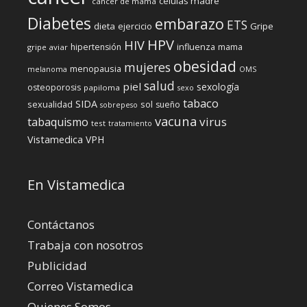
células madre
cáncer de mama
Diabetes
embarazo
ETS
dieta
ejercicio
Gripe
HPV
HIV
influenza
hipertensión
mama
gripe aviar
obesidad
mujeres
menopausia
melanoma
OMS
salud
piel
sexología
osteoporosis
papiloma
sexo
tabaco
SIDA
sexualidad
sol
sueño
sobrepeso
vacuna
virus
tabaquismo
test
tratamiento
Vistamedica
VPH
En Vistamedica
Contáctanos
Trabaja con nosotros
Publicidad
Correo Vistamedica
Quienes Somos