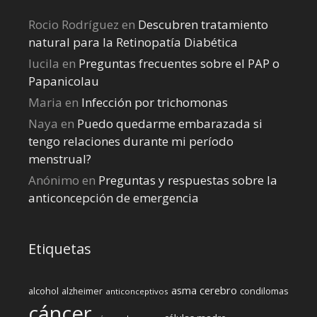
Rocio Rodríguez
en
Descubren tratamiento
natural para la Retinopatía Diabética
lucila
en
Preguntas frecuentes sobre el PAP o
Papanicolau
Maria
en
Infección por trichomonas
Naya
en
Puedo quedarme embarazada si
tengo relaciones durante mi perí­odo
menstrual?
Anónimo
en
Preguntas y respuestas sobre la
anticoncepción de emergencia
Etiquetas
cerebro
asma
alcohol
condilomas
alzheimer
anticonceptivos
cáncer