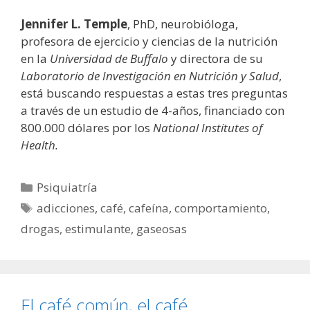
Jennifer L. Temple
, PhD, neurobióloga,
profesora de ejercicio y ciencias de la nutrición
en la
Universidad de Buffalo
y directora de su
Laboratorio de Investigación en Nutrición y Salud
,
está buscando respuestas a estas tres preguntas
a través de un estudio de 4-años, financiado con
800.000 dólares por los
National Institutes of
Health.
Categorías
Psiquiatría
Etiquetas
adicciones
,
café
,
cafeína
,
comportamiento
,
drogas
,
estimulante
,
gaseosas
El café común, el café