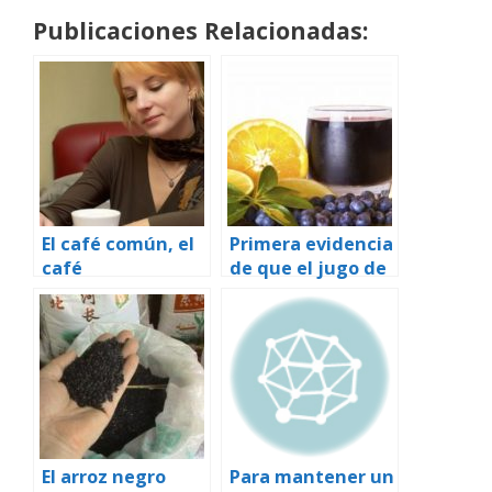
Publicaciones Relacionadas:
El café común, el
Primera evidencia
café
de que el jugo de
descafeinado y el
arándano mejora
té se asocian con
la memoria en los
un menor riesgo
adultos mayores
de diabetes
El arroz negro
Para mantener un