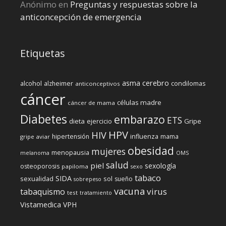
Anónimo
en
Preguntas y respuestas sobre la
anticoncepción de emergencia
Etiquetas
cerebro
asma
alcohol
condilomas
alzheimer
anticonceptivos
cáncer
células madre
cáncer de mama
Diabetes
embarazo
ETS
dieta
ejercicio
Gripe
HPV
HIV
influenza
hipertensión
mama
gripe aviar
obesidad
mujeres
menopausia
melanoma
OMS
salud
piel
sexología
osteoporosis
papiloma
sexo
tabaco
SIDA
sexualidad
sol
sueño
sobrepeso
vacuna
virus
tabaquismo
test
tratamiento
Vistamedica
VPH