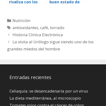
rivaliza con los
buen estado de
caros arándanos
hidratación, es
como fuente de
necesario beber el
antioxidantes
líquido adecuado
Categorías
Nutrición
saludables
para reponer la
Etiquetas
antioxidantes
,
café
,
torrado
pérdida del agua
y las sales
Historia Clínica Electrónica
minerales
La visita al Urólogo sigue siendo uno de los
grandes miedos del hombre
Entradas recientes
Celiaquía: se desencadenaría por un virus
La dieta mediterránea, al microscopio
Tomates rojos contra el cáncer de colon