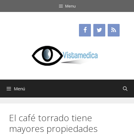
Saltar
Menu
al
contenido
Menú
El café torrado tiene
mayores propiedades