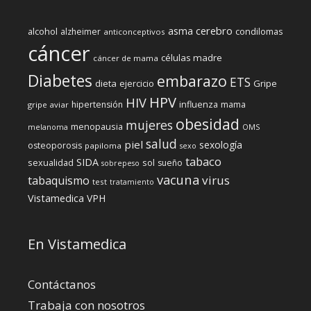
cerebro
asma
alcohol
condilomas
alzheimer
anticonceptivos
cáncer
células madre
cáncer de mama
Diabetes
embarazo
ETS
dieta
ejercicio
Gripe
HPV
HIV
influenza
hipertensión
mama
gripe aviar
obesidad
mujeres
menopausia
melanoma
OMS
salud
piel
sexología
osteoporosis
papiloma
sexo
tabaco
SIDA
sexualidad
sol
sueño
sobrepeso
vacuna
virus
tabaquismo
test
tratamiento
Vistamedica
VPH
En Vistamedica
Contáctanos
Trabaja con nosotros