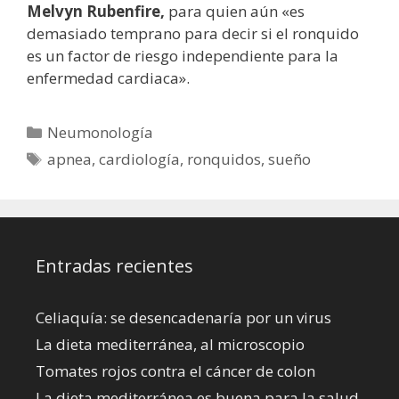
Melvyn Rubenfire,
para quien aún «es
demasiado temprano para decir si el ronquido
es un factor de riesgo independiente para la
enfermedad cardiaca».
Categorías
Neumonología
Etiquetas
apnea
,
cardiología
,
ronquidos
,
sueño
Entradas recientes
Celiaquía: se desencadenaría por un virus
La dieta mediterránea, al microscopio
Tomates rojos contra el cáncer de colon
La dieta mediterránea es buena para la salud