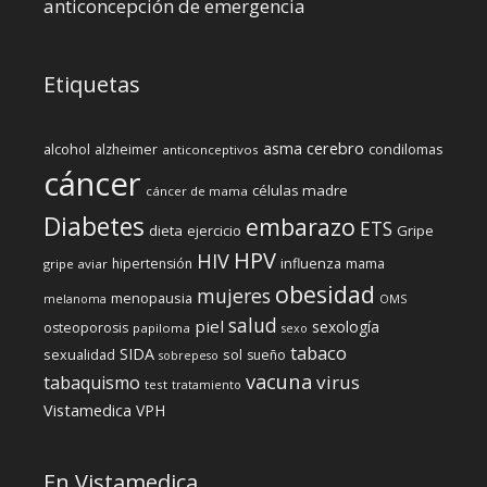
anticoncepción de emergencia
Etiquetas
cerebro
asma
alcohol
condilomas
alzheimer
anticonceptivos
cáncer
células madre
cáncer de mama
Diabetes
embarazo
ETS
dieta
ejercicio
Gripe
HPV
HIV
influenza
hipertensión
mama
gripe aviar
obesidad
mujeres
menopausia
melanoma
OMS
salud
piel
sexología
osteoporosis
papiloma
sexo
tabaco
SIDA
sexualidad
sol
sueño
sobrepeso
vacuna
virus
tabaquismo
test
tratamiento
Vistamedica
VPH
En Vistamedica