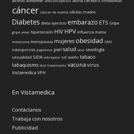
cerebro
asma
alcohol
condilomas
alzheimer
anticonceptivos
cáncer
células madre
cáncer de mama
Diabetes
embarazo
ETS
dieta
ejercicio
Gripe
HPV
HIV
influenza
hipertensión
mama
gripe aviar
obesidad
mujeres
menopausia
melanoma
OMS
salud
piel
sexología
osteoporosis
papiloma
sexo
tabaco
SIDA
sexualidad
sol
sueño
sobrepeso
vacuna
virus
tabaquismo
test
tratamiento
Vistamedica
VPH
En Vistamedica
Contáctanos
Trabaja con nosotros
Publicidad