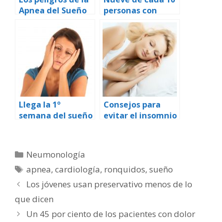
Apnea del Sueño
personas con
apnea del sueño
desconoce que
padece esta
enfermedad
Llega la 1º
Consejos para
semana del sueño
evitar el insomnio
a Buenos Aires
Categorías
Neumonología
Etiquetas
apnea
,
cardiología
,
ronquidos
,
sueño
Los jóvenes usan preservativo menos de lo
que dicen
Un 45 por ciento de los pacientes con dolor