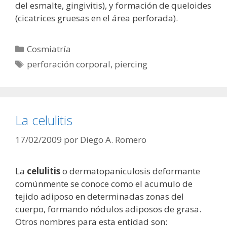
del esmalte, gingivitis), y formación de queloides
(cicatrices gruesas en el área perforada).
Categorías
Cosmiatría
Etiquetas
perforación corporal
,
piercing
La celulitis
17/02/2009
por
Diego A. Romero
La
celulitis
o dermatopaniculosis deformante
comúnmente se conoce como el acumulo de
tejido adiposo en determinadas zonas del
cuerpo, formando nódulos adiposos de grasa.
Otros nombres para esta entidad son: