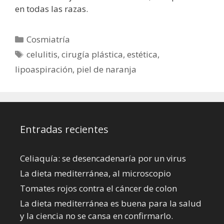
en todas las razas.
Categorías
Cosmiatría
Etiquetas
celulitis
,
cirugía plástica
,
estética
,
lipoaspiración
,
piel de naranja
Entradas recientes
Celiaquía: se desencadenaría por un virus
La dieta mediterránea, al microscopio
Tomates rojos contra el cáncer de colon
La dieta mediterránea es buena para la salud
y la ciencia no se cansa en confirmarlo.