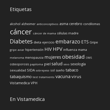
Etiquetas
cerebro
asma
alcohol
condilomas
alzheimer
anticonceptivos
cáncer
células madre
cáncer de mama
Diabetes
embarazo
ETS
dieta
ejercicio
Gripe
HPV
HIV
influenza
hipertensión
mama
gripe aviar
obesidad
mujeres
menopausia
melanoma
OMS
salud
piel
sexología
osteoporosis
papiloma
sexo
tabaco
SIDA
sexualidad
sol
sueño
sobrepeso
vacuna
virus
tabaquismo
test
tratamiento
Vistamedica
VPH
En Vistamedica